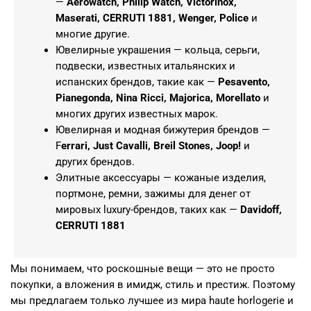
—
Aerowatch, Philip Watch, Victorinox,
Maserati, CERRUTI 1881, Wenger, Police
и
многие другие.
Ювелирные украшения — кольца, серьги,
подвески, известных итальянских и
испанских брендов, такие как —
Pesavento,
Pianegonda, Nina Ricci, Majorica, Morellato
и
многих других известных марок.
Ювелирная и модная бижутерия брендов —
F
errari, Just Cavalli, Breil Stones, Joop!
и
других брендов.
Элитные аксессуары — кожаные изделия,
портмоне, ремни, зажимы для денег от
мировых luxury-брендов, таких как —
Davidoff,
CERRUTI 1881
Мы понимаем, что роскошные вещи — это не просто
покупки, а вложения в имидж, стиль и престиж. Поэтому
мы предлагаем только лучшее из мира haute horlogerie и