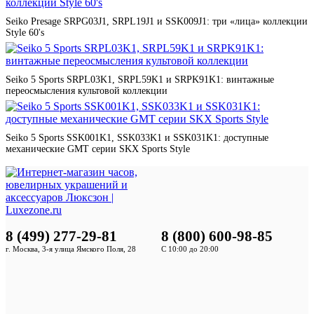
Seiko Presage SRPG03J1, SRPL19J1 и SSK009J1: три «лица» коллекции
Style 60's
Seiko 5 Sports SRPL03K1, SRPL59K1 и SRPK91K1: винтажные
переосмысления культовой коллекции
Seiko 5 Sports SSK001K1, SSK033K1 и SSK031K1: доступные
механические GMT серии SKX Sports Style
8 (499) 277-29-81
8 (800) 600-98-85
г. Москва, 3-я улица Ямского Поля, 28
С 10:00 до 20:00