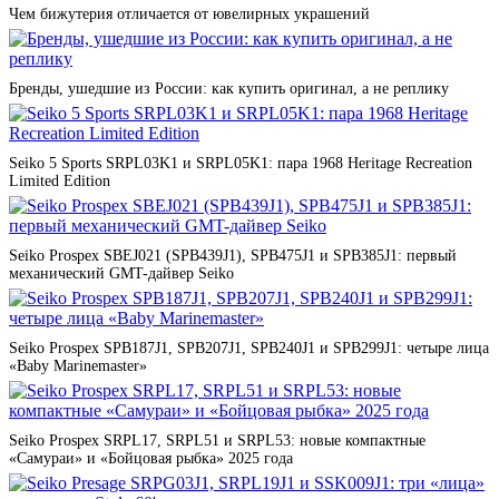
Чем бижутерия отличается от ювелирных украшений
Бренды, ушедшие из России: как купить оригинал, а не реплику
Seiko 5 Sports SRPL03K1 и SRPL05K1: пара 1968 Heritage Recreation
Limited Edition
Seiko Prospex SBEJ021 (SPB439J1), SPB475J1 и SPB385J1: первый
механический GMT-дайвер Seiko
Seiko Prospex SPB187J1, SPB207J1, SPB240J1 и SPB299J1: четыре лица
«Baby Marinemaster»
Seiko Prospex SRPL17, SRPL51 и SRPL53: новые компактные
«Самураи» и «Бойцовая рыбка» 2025 года