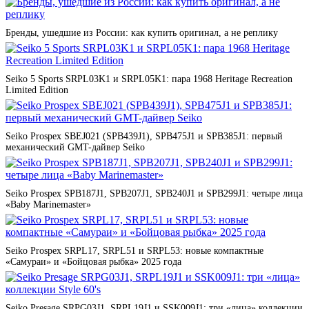
Бренды, ушедшие из России: как купить оригинал, а не реплику
Seiko 5 Sports SRPL03K1 и SRPL05K1: пара 1968 Heritage Recreation
Limited Edition
Seiko Prospex SBEJ021 (SPB439J1), SPB475J1 и SPB385J1: первый
механический GMT-дайвер Seiko
Seiko Prospex SPB187J1, SPB207J1, SPB240J1 и SPB299J1: четыре лица
«Baby Marinemaster»
Seiko Prospex SRPL17, SRPL51 и SRPL53: новые компактные
«Самураи» и «Бойцовая рыбка» 2025 года
Seiko Presage SRPG03J1, SRPL19J1 и SSK009J1: три «лица» коллекции