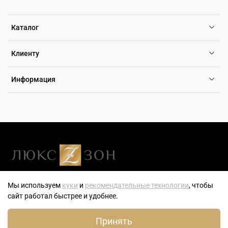
Каталог
Клиенту
Информация
Люксзон — генеральный розничный партнер компании ТБН-
Мы используем
куки
и
рекомендательные технологии
, чтобы
Тайм — эксклюзивного дистрибьютора часов, ювелирных
сайт работал быстрее и удобнее.
украшений и аксессуаров на территории РФ.
0
Принять