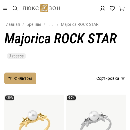
Главная
Бренды
...
Majorica ROCK STAR
Majorica ROCK STAR
3 товара
Фильтры
Сортировка
-30%
-30%