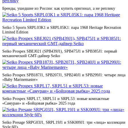
Бренды, ушедшие из России: как купить оригинал, а не реплику
Seiko 5 Sports SRPL03K1 и SRPL05K1: пара 1968 Heritage Recreation
Limited Edition
Seiko Prospex SBEJ021 (SPB439J1), SPB475J1 и SPB385J1: первый
механический GMT-дайвер Seiko
Seiko Prospex SPB187J1, SPB207J1, SPB240J1 и SPB299J1: четыре лица
«Baby Marinemaster»
Seiko Prospex SRPL17, SRPL51 и SRPL53: новые компактные
«Самураи» и «Бойцовая рыбка» 2025 года
Seiko Presage SRPG03J1, SRPL19J1 и SSK009J1: три «лица» коллекции
Style 60's