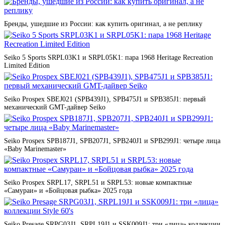
Бренды, ушедшие из России: как купить оригинал, а не реплику
Seiko 5 Sports SRPL03K1 и SRPL05K1: пара 1968 Heritage Recreation
Limited Edition
Seiko Prospex SBEJ021 (SPB439J1), SPB475J1 и SPB385J1: первый
механический GMT-дайвер Seiko
Seiko Prospex SPB187J1, SPB207J1, SPB240J1 и SPB299J1: четыре лица
«Baby Marinemaster»
Seiko Prospex SRPL17, SRPL51 и SRPL53: новые компактные
«Самураи» и «Бойцовая рыбка» 2025 года
Seiko Presage SRPG03J1, SRPL19J1 и SSK009J1: три «лица» коллекции