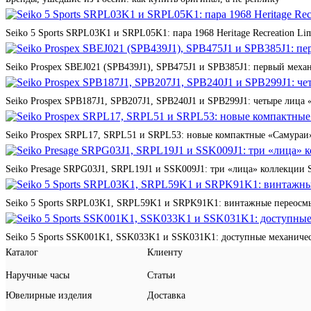
Seiko 5 Sports SRPL03K1 и SRPL05K1: пара 1968 Heritage Recreation Lim
Seiko Prospex SBEJ021 (SPB439J1), SPB475J1 и SPB385J1: первый мех
Seiko Prospex SPB187J1, SPB207J1, SPB240J1 и SPB299J1: четыре лица 
Seiko Prospex SRPL17, SRPL51 и SRPL53: новые компактные «Самураи»
Seiko Presage SRPG03J1, SRPL19J1 и SSK009J1: три «лица» коллекции St
Seiko 5 Sports SRPL03K1, SRPL59K1 и SRPK91K1: винтажные переосмы
Seiko 5 Sports SSK001K1, SSK033K1 и SSK031K1: доступные механичес
Каталог
Клиенту
Наручные часы
Статьи
Ювелирные изделия
Доставка