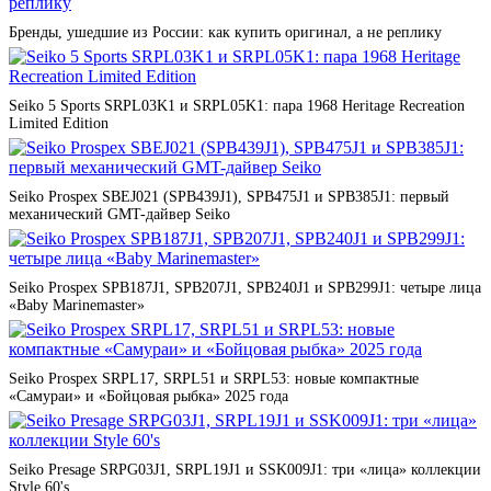
Бренды, ушедшие из России: как купить оригинал, а не реплику
Seiko 5 Sports SRPL03K1 и SRPL05K1: пара 1968 Heritage Recreation
Limited Edition
Seiko Prospex SBEJ021 (SPB439J1), SPB475J1 и SPB385J1: первый
механический GMT-дайвер Seiko
Seiko Prospex SPB187J1, SPB207J1, SPB240J1 и SPB299J1: четыре лица
«Baby Marinemaster»
Seiko Prospex SRPL17, SRPL51 и SRPL53: новые компактные
«Самураи» и «Бойцовая рыбка» 2025 года
Seiko Presage SRPG03J1, SRPL19J1 и SSK009J1: три «лица» коллекции
Style 60's