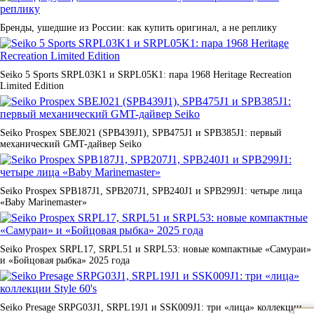
Бренды, ушедшие из России: как купить оригинал, а не реплику
Seiko 5 Sports SRPL03K1 и SRPL05K1: пара 1968 Heritage Recreation
Limited Edition
Seiko Prospex SBEJ021 (SPB439J1), SPB475J1 и SPB385J1: первый
механический GMT-дайвер Seiko
Seiko Prospex SPB187J1, SPB207J1, SPB240J1 и SPB299J1: четыре лица
«Baby Marinemaster»
Seiko Prospex SRPL17, SRPL51 и SRPL53: новые компактные «Самураи»
и «Бойцовая рыбка» 2025 года
Seiko Presage SRPG03J1, SRPL19J1 и SSK009J1: три «лица» коллекции