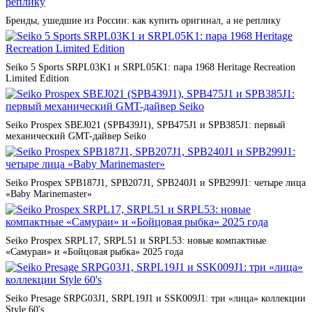
Бренды, ушедшие из России: как купить оригинал, а не реплику
Seiko 5 Sports SRPL03K1 и SRPL05K1: пара 1968 Heritage Recreation
Limited Edition
Seiko Prospex SBEJ021 (SPB439J1), SPB475J1 и SPB385J1: первый
механический GMT-дайвер Seiko
Seiko Prospex SPB187J1, SPB207J1, SPB240J1 и SPB299J1: четыре лица
«Baby Marinemaster»
Seiko Prospex SRPL17, SRPL51 и SRPL53: новые компактные
«Самураи» и «Бойцовая рыбка» 2025 года
Seiko Presage SRPG03J1, SRPL19J1 и SSK009J1: три «лица» коллекции
Style 60's