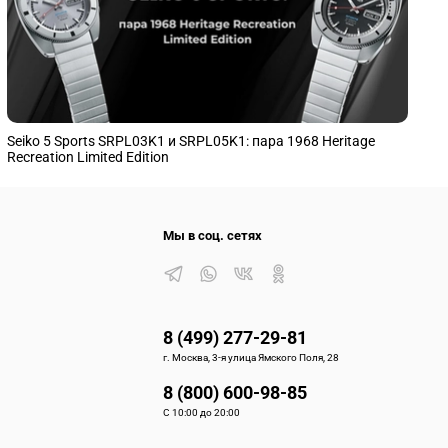
Seiko 5 Sports SRPL03K1 и SRPL05K1: пара 1968 Heritage
S
Recreation Limited Edition
п
Мы в соц. сетях
8 (499) 277-29-81
г. Москва, 3-я улица Ямского Поля, 28
8 (800) 600-98-85
С 10:00 до 20:00