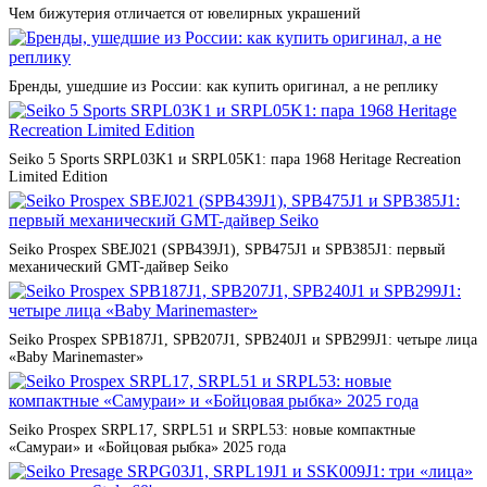
Чем бижутерия отличается от ювелирных украшений
Бренды, ушедшие из России: как купить оригинал, а не реплику
Seiko 5 Sports SRPL03K1 и SRPL05K1: пара 1968 Heritage Recreation
Limited Edition
Seiko Prospex SBEJ021 (SPB439J1), SPB475J1 и SPB385J1: первый
механический GMT-дайвер Seiko
Seiko Prospex SPB187J1, SPB207J1, SPB240J1 и SPB299J1: четыре лица
«Baby Marinemaster»
Seiko Prospex SRPL17, SRPL51 и SRPL53: новые компактные
«Самураи» и «Бойцовая рыбка» 2025 года