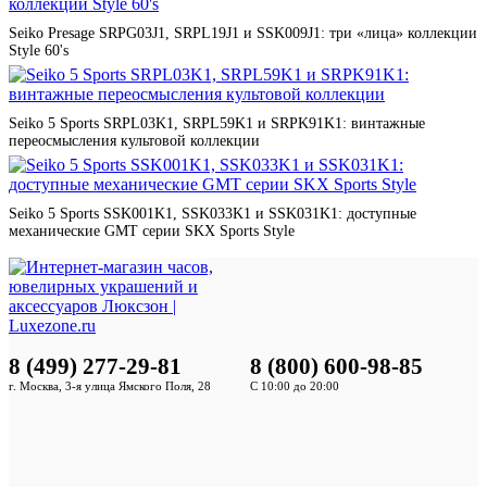
Seiko Presage SRPG03J1, SRPL19J1 и SSK009J1: три «лица» коллекции
Style 60's
Seiko 5 Sports SRPL03K1, SRPL59K1 и SRPK91K1: винтажные
переосмысления культовой коллекции
Seiko 5 Sports SSK001K1, SSK033K1 и SSK031K1: доступные
механические GMT серии SKX Sports Style
8 (499) 277-29-81
8 (800) 600-98-85
г. Москва, 3-я улица Ямского Поля, 28
С 10:00 до 20:00