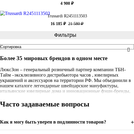
4 900 ₽
Trussardi R2451113503
16 185 ₽
21 580 ₽
Фильтры
Более 35 мировых брендов в одном месте
ЛюксЗон – генеральный розничный партнер компании ТБН-
Тайм –эксклюзивного дистрибьютора часов , ювелирных
украшений и аксессуаров на территории РФ. Мы объединили в
нашем каталоге легендарные швейцарские мануфактуры,
итальянские ювелирные дома и инновационные фэшн-бренды,
чтобы вы могли выбрать идеальный аксессуар для любого
случая. Каждое изделие в нашем каталоге — это оригинальная
Часто задаваемые вопросы
продукция с официальной гарантией производителя, и полным
комплектом документов.
+
Как я могу быть уверен в подлинности товаров?
Швейцарские часы — эталон точности