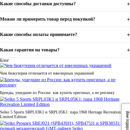
+
Какие способы доставки доступны?
В нашем каталоге представлены швейцарские бренды с вековой
историей: Aerowatch ,Philip Watch, Marvin, Auguste Reymond,
,Victorinox и Wenger. От классических моделей с
+
Можно ли примерить товар перед покупкой?
автоматическими механизмами до инновационных хронографов
— каждые швейцарские часы проходят сертификацию и
поставляются напрямую от производителей. Мы предлагаем как
+
Какие способы оплаты принимаете?
доступные модели для первого знакомства со швейцарским
качеством, так и эксклюзивные лимитированные серии для
коллекционеров.
+
Какая гарантия на товары?
Блог
Итальянские украшения и часы — искусство
стиля
Чем бижутерия отличается от ювелирных украшений
Италия в нашем каталоге представлена брендами Furla,
Morellato, Breil, Police, Maserati, Roberto Cavalli, Just Cavalli,
Бренды, ушедшие из России: как купить оригинал, а не реплику
Moschino. От изысканных золотых украшений Salvini и
архитектурного серебра Pianegonda до революционных
технологий Pesavento и органического жемчуга Majorica —
итальянские мастера создают изделия, которые становятся
Seiko 5 Sports SRPL03K1 и SRPL05K1: пара 1968 Heritage Recreation
Вам подарок!
произведениями искусства на вашем запястье или шее.
Limited Edition