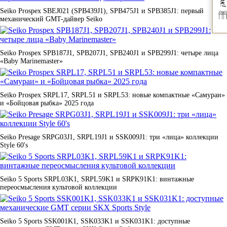
Дизайнерские аксессуары для завершения образа
Seiko Prospex SBEJ021 (SPB439J1), SPB475J1 и SPB385J1: первый
механический GMT-дайвер Seiko
Премиальные аксессуары от Davidoff, Ferrari, Nina Ricci, Cerruti
1881 дополнят ваш стиль. Кожаные изделия ручной работы,
запонки с драгоценными камнями, браслеты из стали и серебра
— каждый аксессуар создан с вниманием к деталям и рассчитан
Seiko Prospex SPB187J1, SPB207J1, SPB240J1 и SPB299J1: четыре лица
на годы безупречной службы. В каталоге представлены как
«Baby Marinemaster»
мужские, так и женские коллекции, а также универсальные
модели.
Seiko Prospex SRPL17, SRPL51 и SRPL53: новые компактные «Самураи»
и «Бойцовая рыбка» 2025 года
Почему выбирают ЛюксЗон:
✓ Официальное партнерство
— прямые контракты с
производителями исключают подделки
Seiko Presage SRPG03J1, SRPL19J1 и SSK009J1: три «лица» коллекции
✓ Два шоурума
— в Москве и Самаре можно примерить любую
Style 60's
модель перед покупкой
✓ Расширенная гарантия
— от 2 до 25 лет в зависимости от
бренда
Seiko 5 Sports SRPL03K1, SRPL59K1 и SRPK91K1: винтажные
✓ Бесплатная доставк
а — по всей России с полным
переосмысления культовой коллекции
страхованием груза
✓ Профессиональная консультация
— поможем выбрать
идеальную модель под ваш стиль и бюджет
✓ Сервисное обслуживание
— авторизованные сервисные
Seiko 5 Sports SSK001K1, SSK033K1 и SSK031K1: доступные