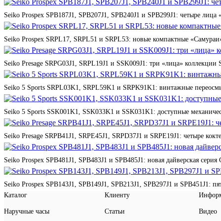
Seiko Prospex SPB187J1, SPB207J1, SPB240J1 и SPB299J1: четыре лица 
Seiko Prospex SRPL17, SRPL51 и SRPL53: новые компактные «Самураи»
Seiko Presage SRPG03J1, SRPL19J1 и SSK009J1: три «лица» коллекции St
Seiko 5 Sports SRPL03K1, SRPL59K1 и SRPK91K1: винтажные переосмы
Seiko 5 Sports SSK001K1, SSK033K1 и SSK031K1: доступные механичес
Seiko Presage SRPB41J1, SRPE45J1, SRPD37J1 и SRPE19J1: четыре кокте
Seiko Prospex SPB481J1, SPB483J1 и SPB485J1: новая дайверская серия 
Seiko Prospex SPB143J1, SPB149J1, SPB213J1, SPB297J1 и SPB451J1: п
Каталог
Клиенту
Инфор
Наручные часы
Статьи
Видео