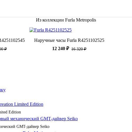
Из коллекции Furla Metropolis
R4251102545
Наручные часы Furla R4251102525
12 240 ₽
00 ₽
16 320 ₽
ited Edition
анический GMT-дайвер Seiko