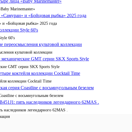
«Baby Marinemaster»
 и «Бойцовая рыбка» 2025 года
yle 60's
сления культовой коллекции
кие GMT серии SKX Sports Style
йля коллекции Cocktail Time
Coastline с восьмиугольным безелем
ять наследников легендарного 62MAS .
мация