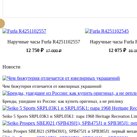
Наручные часы Furla R4251102557
Наручные часы Furla 
12 750 ₽
12 075 ₽
17 000 ₽
16 1
Новости
Чем бижутерия отличается от ювелирных украшений
Бренды, ушедшие из России: как купить оригинал, а не реплику
Seiko 5 Sports SRPL03K1 и SRPL05K1: пара 1968 Heritage Recreation Lim
Seiko Prospex SBEJ021 (SPB439J1), SPB475J1 и SPB385J1: первый мех