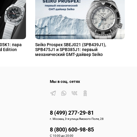
L05K1: пара
Seiko Prospex SBEJ021 (SPB439J1),
S
d Edition
SPB475J1 и SPB385J1: первый
S
механический GMT-дайвер Seiko
M
Мы в соц. сетях
8 (499) 277-29-81
г. Москва, 3-я улица Ямского Поля, 28
8 (800) 600-98-85
С 10:00 до 20:00