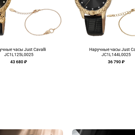
учные часы Just Cavalli
Наручные часы Just Cav
JC1L125L0025
JC1L144L0025
43 680 ₽
36 790 ₽