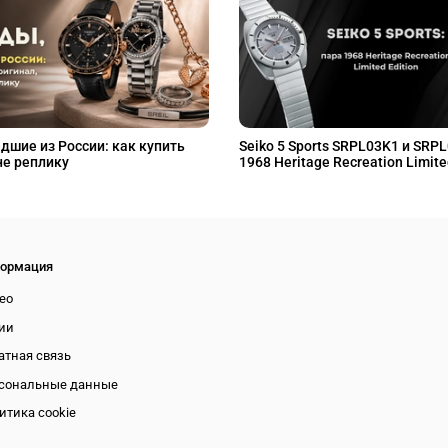
дшие из России: как купить
Seiko 5 Sports SRPL03K1 и SRP
не реплику
1968 Heritage Recreation Limite
ормация
ео
ии
атная связь
сональные данные
итика cookie