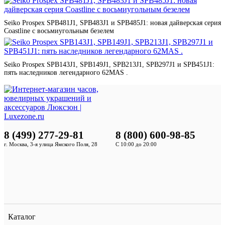
Seiko Prospex SPB481J1, SPB483J1 и SPB485J1: новая дайверская серия
Coastline с восьмиугольным безелем
Seiko Prospex SPB143J1, SPB149J1, SPB213J1, SPB297J1 и SPB451J1:
пять наследников легендарного 62MAS .
8 (499) 277-29-81
8 (800) 600-98-85
г. Москва, 3-я улица Ямского Поля, 28
С 10:00 до 20:00
Каталог