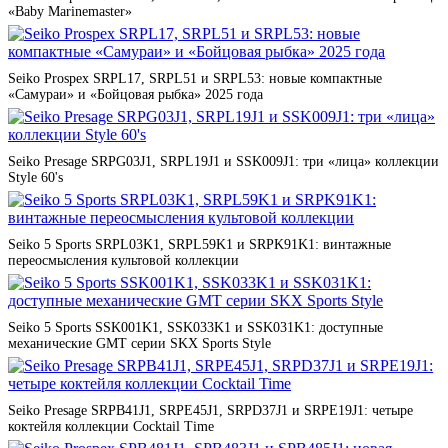
«Baby Marinemaster»
Seiko Prospex SRPL17, SRPL51 и SRPL53: новые компактные
«Самураи» и «Бойцовая рыбка» 2025 года
Seiko Presage SRPG03J1, SRPL19J1 и SSK009J1: три «лица» коллекции
Style 60's
Seiko 5 Sports SRPL03K1, SRPL59K1 и SRPK91K1: винтажные
переосмысления культовой коллекции
Seiko 5 Sports SSK001K1, SSK033K1 и SSK031K1: доступные
механические GMT серии SKX Sports Style
Seiko Presage SRPB41J1, SRPE45J1, SRPD37J1 и SRPE19J1: четыре
коктейля коллекции Cocktail Time