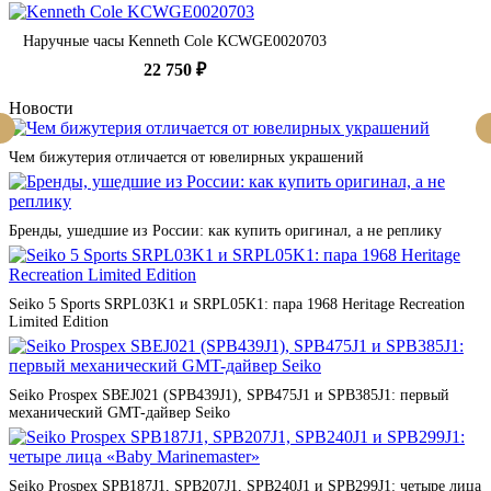
Наручные часы Kenneth Cole KCWGE0020703
22 750 ₽
Новости
Чем бижутерия отличается от ювелирных украшений
Бренды, ушедшие из России: как купить оригинал, а не реплику
Seiko 5 Sports SRPL03K1 и SRPL05K1: пара 1968 Heritage Recreation
Limited Edition
Seiko Prospex SBEJ021 (SPB439J1), SPB475J1 и SPB385J1: первый
механический GMT-дайвер Seiko
Seiko Prospex SPB187J1, SPB207J1, SPB240J1 и SPB299J1: четыре лица