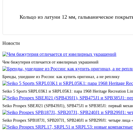
Кольцо из латуни 12 мм, гальваническое покрыт
Новости
Чем бижутерия отличается от ювелирных украшений
Бренды, ушедшие из России: как купить оригинал, а не реплику
Seiko 5 Sports SRPL03K1 и SRPL05K1: пара 1968 Heritage Recreation Lim
Seiko Prospex SBEJ021 (SPB439J1), SPB475J1 и SPB385J1: первый мех
Seiko Prospex SPB187J1, SPB207J1, SPB240J1 и SPB299J1: четыре лица 