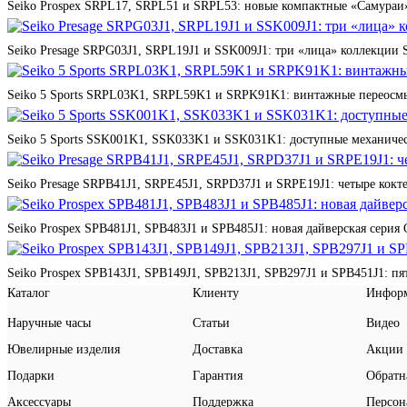
Seiko Prospex SRPL17, SRPL51 и SRPL53: новые компактные «Самураи»
Seiko Presage SRPG03J1, SRPL19J1 и SSK009J1: три «лица» коллекции St
Seiko 5 Sports SRPL03K1, SRPL59K1 и SRPK91K1: винтажные переосмы
Seiko 5 Sports SSK001K1, SSK033K1 и SSK031K1: доступные механичес
Seiko Presage SRPB41J1, SRPE45J1, SRPD37J1 и SRPE19J1: четыре кокте
Seiko Prospex SPB481J1, SPB483J1 и SPB485J1: новая дайверская серия 
Seiko Prospex SPB143J1, SPB149J1, SPB213J1, SPB297J1 и SPB451J1: п
Каталог
Клиенту
Инфор
Наручные часы
Статьи
Видео
Ювелирные изделия
Доставка
Акции
Подарки
Гарантия
Обратн
Аксессуары
Поддержка
Персон