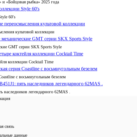
 и «Бойцовая рыбка» 2025 года
yle 60's
сления культовой коллекции
кие GMT серии SKX Sports Style
йля коллекции Cocktail Time
Coastline с восьмиугольным безелем
ять наследников легендарного 62MAS .
мация
ая связь
альные данные