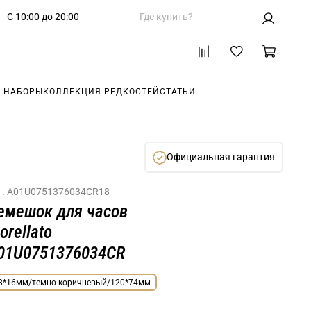
С 10:00 до 20:00
Где купить?
 НАБОРЫ
КОЛЛЕКЦИЯ РЕДКОСТЕЙ
СТАТЬИ
Официальная гарантия
т.
A01U0751376034CR18
емешок для часов
orellato
01U0751376034CR
8*16мм/темно-коричневый/120*74мм