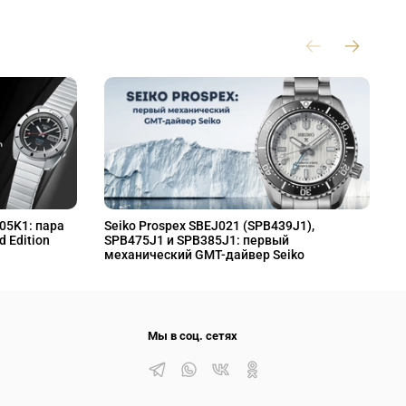
L05K1: пара
Seiko Prospex SBEJ021 (SPB439J1),
S
d Edition
SPB475J1 и SPB385J1: первый
S
механический GMT-дайвер Seiko
M
Мы в соц. сетях