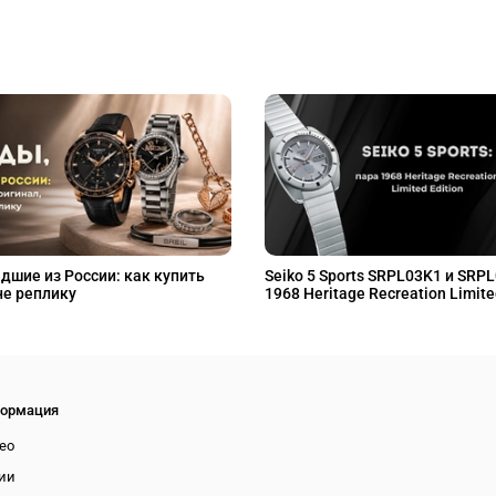
дшие из России: как купить
Seiko 5 Sports SRPL03K1 и SRP
не реплику
1968 Heritage Recreation Limite
ормация
ео
ии