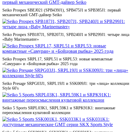
Seiko Prospex SBEJ021 (SPB439J1), SPB475J1 и SPB385J1: первый
механический GMT-дайвер Seiko
Seiko Prospex SPB187J1, SPB207J1, SPB240J1 и SPB299J1: четыре лица
«Baby Marinemaster»
Seiko Prospex SRPL17, SRPL51 и SRPL53: новые компактные
«Самураи» и «Бойцовая рыбка» 2025 года
Seiko Presage SRPG03J1, SRPL19J1 и SSK009J1: три «лица» коллекции
Style 60's
Seiko 5 Sports SRPL03K1, SRPL59K1 и SRPK91K1: винтажные
переосмысления культовой коллекции