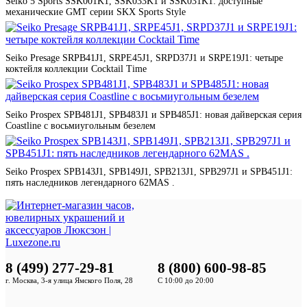
Seiko 5 Sports SSK001K1, SSK033K1 и SSK031K1: доступные
механические GMT серии SKX Sports Style
Seiko Presage SRPB41J1, SRPE45J1, SRPD37J1 и SRPE19J1: четыре
коктейля коллекции Cocktail Time
Seiko Prospex SPB481J1, SPB483J1 и SPB485J1: новая дайверская серия
Coastline с восьмиугольным безелем
Seiko Prospex SPB143J1, SPB149J1, SPB213J1, SPB297J1 и SPB451J1:
пять наследников легендарного 62MAS .
8 (499) 277-29-81
8 (800) 600-98-85
г. Москва, 3-я улица Ямского Поля, 28
С 10:00 до 20:00