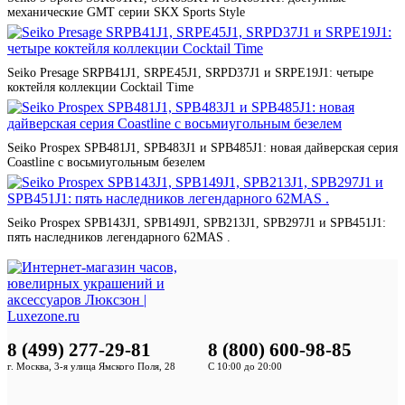
механические GMT серии SKX Sports Style
Seiko Presage SRPB41J1, SRPE45J1, SRPD37J1 и SRPE19J1: четыре
коктейля коллекции Cocktail Time
Seiko Prospex SPB481J1, SPB483J1 и SPB485J1: новая дайверская серия
Coastline с восьмиугольным безелем
Seiko Prospex SPB143J1, SPB149J1, SPB213J1, SPB297J1 и SPB451J1:
пять наследников легендарного 62MAS .
8 (499) 277-29-81
8 (800) 600-98-85
г. Москва, 3-я улица Ямского Поля, 28
С 10:00 до 20:00