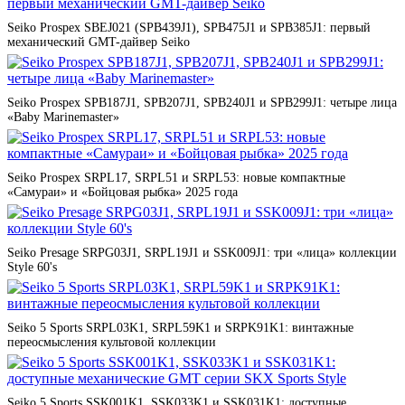
Seiko Prospex SBEJ021 (SPB439J1), SPB475J1 и SPB385J1: первый
механический GMT-дайвер Seiko
Seiko Prospex SPB187J1, SPB207J1, SPB240J1 и SPB299J1: четыре лица
«Baby Marinemaster»
Seiko Prospex SRPL17, SRPL51 и SRPL53: новые компактные
«Самураи» и «Бойцовая рыбка» 2025 года
Seiko Presage SRPG03J1, SRPL19J1 и SSK009J1: три «лица» коллекции
Style 60's
Seiko 5 Sports SRPL03K1, SRPL59K1 и SRPK91K1: винтажные
переосмысления культовой коллекции
Seiko 5 Sports SSK001K1, SSK033K1 и SSK031K1: доступные