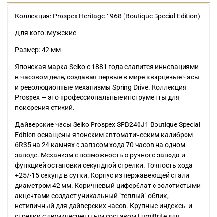
Коллекция: Prospex Heritage 1968 (Boutique Special Edition)
Для кого: Мужские
Размер: 42 мм
Японская марка Seiko с 1881 года славится инновациями
в часовом деле, создавая первые в мире кварцевые часы
и революционные механизмы Spring Drive. Коллекция
Prospex — это профессиональные инструменты для
покорения стихий.
Дайверские часы Seiko Prospex SPB240J1 Boutique Special
Edition оснащены японским автоматическим калибром
6R35 на 24 камнях с запасом хода 70 часов на одном
заводе. Механизм с возможностью ручного завода и
функцией остановки секундной стрелки. Точность хода
+25/-15 секунд в сутки. Корпус из нержавеющей стали
диаметром 42 мм. Коричневый циферблат с золотистыми
акцентами создает уникальный "теплый" облик,
нетипичный для дайверских часов. Крупные индексы и
стрелки с люминесцентным составом LumiBrite для