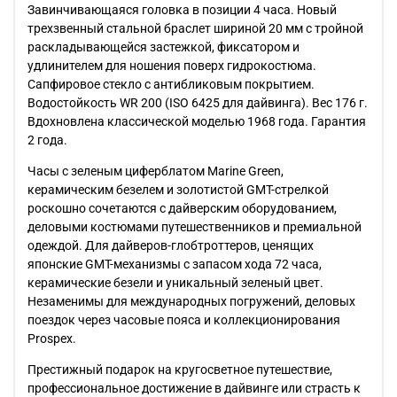
Завинчивающаяся головка в позиции 4 часа. Новый
трехзвенный стальной браслет шириной 20 мм с тройной
раскладывающейся застежкой, фиксатором и
удлинителем для ношения поверх гидрокостюма.
Сапфировое стекло с антибликовым покрытием.
Водостойкость WR 200 (ISO 6425 для дайвинга). Вес 176 г.
Вдохновлена классической моделью 1968 года. Гарантия
2 года.
Часы с зеленым циферблатом Marine Green,
керамическим безелем и золотистой GMT-стрелкой
роскошно сочетаются с дайверским оборудованием,
деловыми костюмами путешественников и премиальной
одеждой. Для дайверов-глобтроттеров, ценящих
японские GMT-механизмы с запасом хода 72 часа,
керамические безели и уникальный зеленый цвет.
Незаменимы для международных погружений, деловых
поездок через часовые пояса и коллекционирования
Prospex.
Престижный подарок на кругосветное путешествие,
профессиональное достижение в дайвинге или страсть к