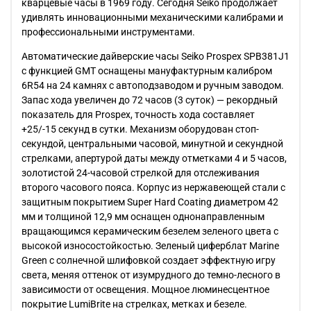
кварцевые часы в 1969 году. Сегодня Seiko продолжает
удивлять инновационными механическими калибрами и
профессиональными инструментами.
Автоматические дайверские часы Seiko Prospex SPB381J1
с функцией GMT оснащены мануфактурным калибром
6R54 на 24 камнях с автоподзаводом и ручным заводом.
Запас хода увеличен до 72 часов (3 суток) — рекордный
показатель для Prospex, точность хода составляет
+25/-15 секунд в сутки. Механизм оборудован стоп-
секундой, центральными часовой, минутной и секундной
стрелками, апертурой даты между отметками 4 и 5 часов,
золотистой 24-часовой стрелкой для отслеживания
второго часового пояса. Корпус из нержавеющей стали с
защитным покрытием Super Hard Coating диаметром 42
мм и толщиной 12,9 мм оснащен однонаправленным
вращающимся керамическим безелем зеленого цвета с
высокой износостойкостью. Зеленый циферблат Marine
Green с солнечной шлифовкой создает эффектную игру
света, меняя оттенок от изумрудного до темно-лесного в
зависимости от освещения. Мощное люминесцентное
покрытие LumiBrite на стрелках, метках и безеле.