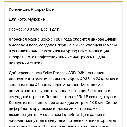
Коллекция: Prospex Diver
Для кого: Мужские
Размер: 43,8 мм | Вес: 127 г
Японская марка Seiko с 1881 года славится инновациями
в часовом деле, создавая первые в мире кварцевые часы
и революционные механизмы Spring Drive. Коллекция
Prospex — это профессиональные инструменты для
покорения стихий.
Дайверские часы Seiko Prospex SRPJ93K1 оснащены
японским автоматическим калибром 4R35 на 24 камнях с
запасом хода 41 час на одном заводе. Механизм с
возможностью ручного завода и функцией остановки
секундной стрелки. Точность хода +25/-15 секунд в сутки.
Корпус из нержавеющей стали диаметром 43,8 мм. Синий
циферблат с крупными индексами и стрелками с
люминесцентным составом LumiBrite. Центральные
часовая, минутная и секундная стрелки, индикатор даты
в позиции 3 часа. Однонаправленный вращающийся