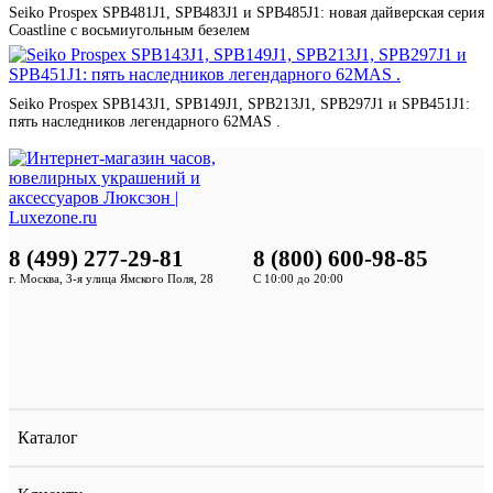
Seiko Prospex SPB481J1, SPB483J1 и SPB485J1: новая дайверская серия
Coastline с восьмиугольным безелем
Seiko Prospex SPB143J1, SPB149J1, SPB213J1, SPB297J1 и SPB451J1:
пять наследников легендарного 62MAS .
8 (499) 277-29-81
8 (800) 600-98-85
г. Москва, 3-я улица Ямского Поля, 28
С 10:00 до 20:00
Каталог