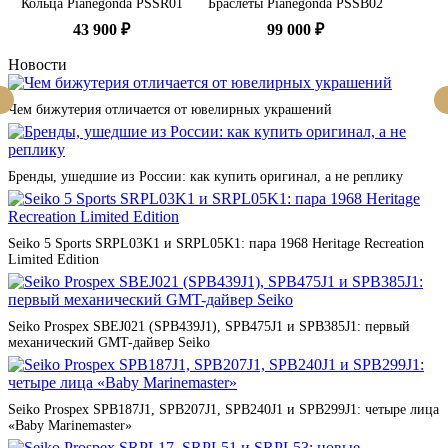
Кольца Pianegonda PSSR01
Браслеты Pianegonda PSSB02
43 900 ₽
99 000 ₽
Новости
Чем бижутерия отличается от ювелирных украшений
Бренды, ушедшие из России: как купить оригинал, а не реплику
Seiko 5 Sports SRPL03K1 и SRPL05K1: пара 1968 Heritage Recreation
Limited Edition
Seiko Prospex SBEJ021 (SPB439J1), SPB475J1 и SPB385J1: первый
механический GMT-дайвер Seiko
Seiko Prospex SPB187J1, SPB207J1, SPB240J1 и SPB299J1: четыре лица
«Baby Marinemaster»