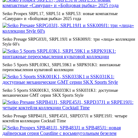
Seiko Prospex SRPL17, SRPL51 и SRPL53: новые компактные
«Самураи» и «Бойцовая рыбка» 2025 года
Seiko Presage SRPG03J1, SRPL19J1 и SSK009J1: три «лица» коллекции
Style 60's
Seiko 5 Sports SRPL03K1, SRPL59K1 и SRPK91K1: винтажные
переосмысления культовой коллекции
Seiko 5 Sports SSK001K1, SSK033K1 и SSK031K1: доступные
механические GMT серии SKX Sports Style
Seiko Presage SRPB41J1, SRPE45J1, SRPD37J1 и SRPE19J1: четыре
коктейля коллекции Cocktail Time