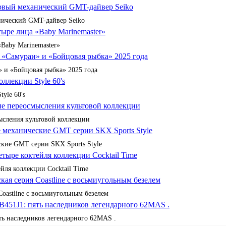
анический GMT-дайвер Seiko
«Baby Marinemaster»
 и «Бойцовая рыбка» 2025 года
yle 60's
сления культовой коллекции
кие GMT серии SKX Sports Style
йля коллекции Cocktail Time
Coastline с восьмиугольным безелем
ять наследников легендарного 62MAS .