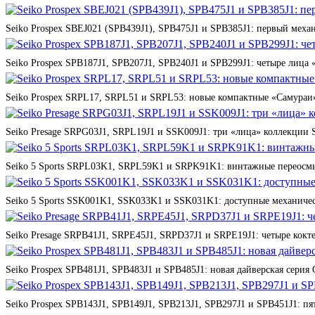
Seiko Prospex SBEJ021 (SPB439J1), SPB475J1 и SPB385J1: первый мех
Seiko Prospex SPB187J1, SPB207J1, SPB240J1 и SPB299J1: четыре лица 
Seiko Prospex SRPL17, SRPL51 и SRPL53: новые компактные «Самураи»
Seiko Presage SRPG03J1, SRPL19J1 и SSK009J1: три «лица» коллекции St
Seiko 5 Sports SRPL03K1, SRPL59K1 и SRPK91K1: винтажные переосмы
Seiko 5 Sports SSK001K1, SSK033K1 и SSK031K1: доступные механичес
Seiko Presage SRPB41J1, SRPE45J1, SRPD37J1 и SRPE19J1: четыре кокте
Seiko Prospex SPB481J1, SPB483J1 и SPB485J1: новая дайверская серия 
Seiko Prospex SPB143J1, SPB149J1, SPB213J1, SPB297J1 и SPB451J1: п