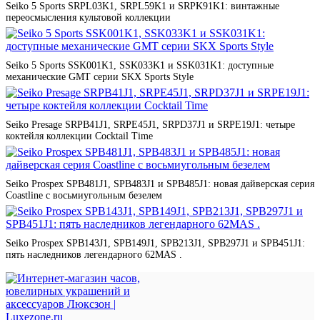
Seiko 5 Sports SRPL03K1, SRPL59K1 и SRPK91K1: винтажные
переосмысления культовой коллекции
Seiko 5 Sports SSK001K1, SSK033K1 и SSK031K1: доступные
механические GMT серии SKX Sports Style
Seiko Presage SRPB41J1, SRPE45J1, SRPD37J1 и SRPE19J1: четыре
коктейля коллекции Cocktail Time
Seiko Prospex SPB481J1, SPB483J1 и SPB485J1: новая дайверская серия
Coastline с восьмиугольным безелем
Seiko Prospex SPB143J1, SPB149J1, SPB213J1, SPB297J1 и SPB451J1:
пять наследников легендарного 62MAS .