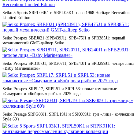
Seiko 5 Sports SRPL03K1 и SRPL05K1: пара 1968 Heritage Recreation
Limited Edition
Seiko Prospex SBEJ021 (SPB439J1), SPB475J1 и SPB385J1: первый
механический GMT-дайвер Seiko
Seiko Prospex SPB187J1, SPB207J1, SPB240J1 и SPB299J1: четыре лица
«Baby Marinemaster»
Seiko Prospex SRPL17, SRPL51 и SRPL53: новые компактные
«Самураи» и «Бойцовая рыбка» 2025 года
Seiko Presage SRPG03J1, SRPL19J1 и SSK009J1: три «лица» коллекции
Style 60's