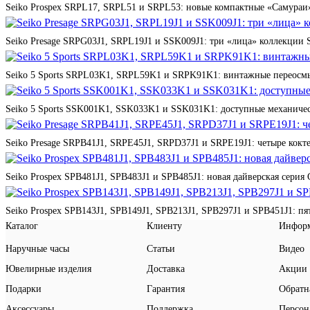
Seiko Prospex SRPL17, SRPL51 и SRPL53: новые компактные «Самураи»
Seiko Presage SRPG03J1, SRPL19J1 и SSK009J1: три «лица» коллекции St
Seiko 5 Sports SRPL03K1, SRPL59K1 и SRPK91K1: винтажные переосмы
Seiko 5 Sports SSK001K1, SSK033K1 и SSK031K1: доступные механичес
Seiko Presage SRPB41J1, SRPE45J1, SRPD37J1 и SRPE19J1: четыре кокте
Seiko Prospex SPB481J1, SPB483J1 и SPB485J1: новая дайверская серия 
Seiko Prospex SPB143J1, SPB149J1, SPB213J1, SPB297J1 и SPB451J1: п
Каталог
Клиенту
Инфор
Наручные часы
Статьи
Видео
Ювелирные изделия
Доставка
Акции
Подарки
Гарантия
Обратн
Аксессуары
Поддержка
Персон