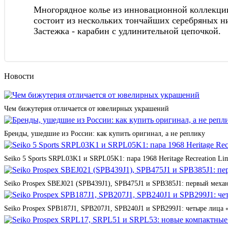
Многорядное колье из инновационной коллекции
состоит из нескольких тончайших серебряных ни
Застежка - карабин с удлинительной цепочкой.
Новости
Чем бижутерия отличается от ювелирных украшений
Бренды, ушедшие из России: как купить оригинал, а не реплику
Seiko 5 Sports SRPL03K1 и SRPL05K1: пара 1968 Heritage Recreation Lim
Seiko Prospex SBEJ021 (SPB439J1), SPB475J1 и SPB385J1: первый мех
Seiko Prospex SPB187J1, SPB207J1, SPB240J1 и SPB299J1: четыре лица 