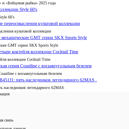
 и «Бойцовая рыбка» 2025 года
yle 60's
сления культовой коллекции
кие GMT серии SKX Sports Style
йля коллекции Cocktail Time
Coastline с восьмиугольным безелем
ять наследников легендарного 62MAS .
мация
ая связь
альные данные