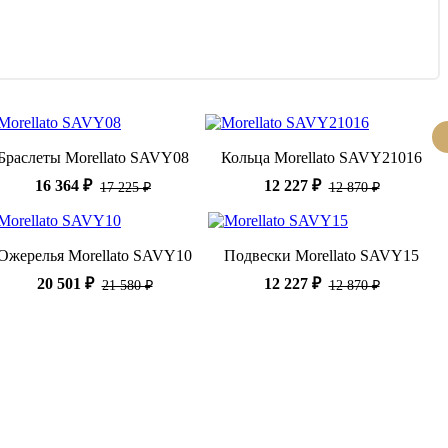
Браслеты Morellato SAVY08
Кольца Morellato SAVY21016
16 364 ₽
12 227 ₽
17 225 ₽
12 870 ₽
Ожерелья Morellato SAVY10
Подвески Morellato SAVY15
20 501 ₽
12 227 ₽
21 580 ₽
12 870 ₽