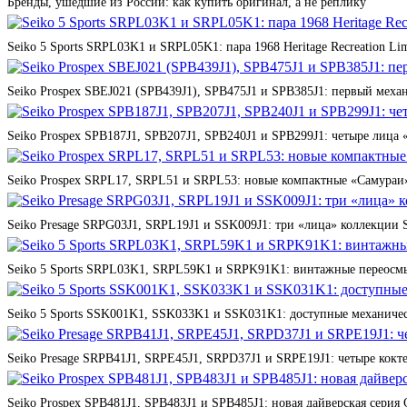
Бренды, ушедшие из России: как купить оригинал, а не реплику
Seiko 5 Sports SRPL03K1 и SRPL05K1: пара 1968 Heritage Recreation Lim
Seiko Prospex SBEJ021 (SPB439J1), SPB475J1 и SPB385J1: первый мех
Seiko Prospex SPB187J1, SPB207J1, SPB240J1 и SPB299J1: четыре лица 
Seiko Prospex SRPL17, SRPL51 и SRPL53: новые компактные «Самураи»
Seiko Presage SRPG03J1, SRPL19J1 и SSK009J1: три «лица» коллекции St
Seiko 5 Sports SRPL03K1, SRPL59K1 и SRPK91K1: винтажные переосмы
Seiko 5 Sports SSK001K1, SSK033K1 и SSK031K1: доступные механичес
Seiko Presage SRPB41J1, SRPE45J1, SRPD37J1 и SRPE19J1: четыре кокте
Seiko Prospex SPB481J1, SPB483J1 и SPB485J1: новая дайверская серия 