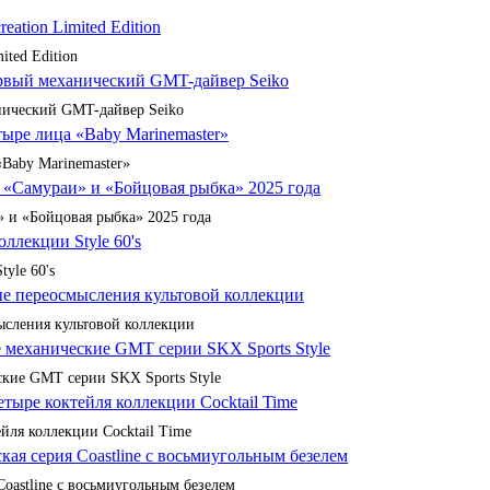
ited Edition
анический GMT-дайвер Seiko
«Baby Marinemaster»
 и «Бойцовая рыбка» 2025 года
yle 60's
сления культовой коллекции
кие GMT серии SKX Sports Style
йля коллекции Cocktail Time
Coastline с восьмиугольным безелем