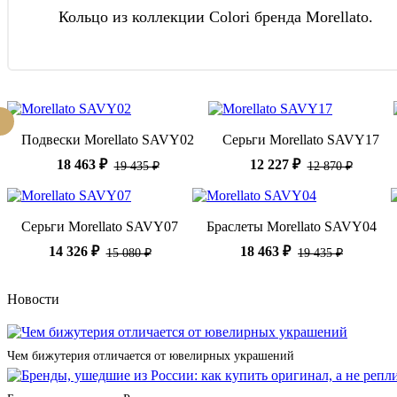
Кольцо из коллекции Colori бренда Morellato.
Подвески Morellato SAVY02
Серьги Morellato SAVY17
18 463 ₽
12 227 ₽
19 435 ₽
12 870 ₽
Серьги Morellato SAVY07
Браслеты Morellato SAVY04
14 326 ₽
18 463 ₽
15 080 ₽
19 435 ₽
Новости
Чем бижутерия отличается от ювелирных украшений