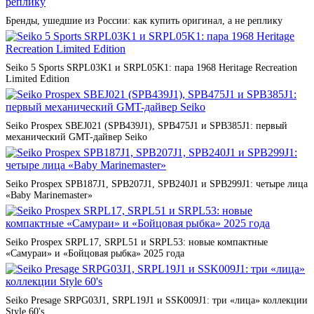
Бренды, ушедшие из России: как купить оригинал, а не реплику
Seiko 5 Sports SRPL03K1 и SRPL05K1: пара 1968 Heritage Recreation
Limited Edition
Seiko Prospex SBEJ021 (SPB439J1), SPB475J1 и SPB385J1: первый
механический GMT-дайвер Seiko
Seiko Prospex SPB187J1, SPB207J1, SPB240J1 и SPB299J1: четыре лица
«Baby Marinemaster»
Seiko Prospex SRPL17, SRPL51 и SRPL53: новые компактные
«Самураи» и «Бойцовая рыбка» 2025 года
Seiko Presage SRPG03J1, SRPL19J1 и SSK009J1: три «лица» коллекции
Style 60's