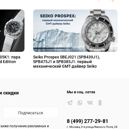
L05K1: пара
Seiko Prospex SBEJ021 (SPB439J1),
S
d Edition
SPB475J1 и SPB385J1: первый
S
механический GMT-дайвер Seiko
M
Мы в соц. сетях
и скидки
Подписаться
8 (499) 277-29-81
 также получение рекламных и
г. Москва, 3-я улица Ямского Поля, 28