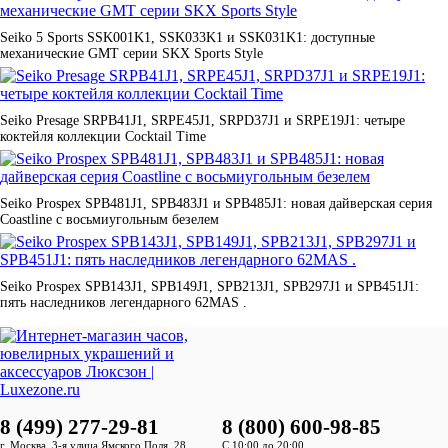
Seiko 5 Sports SSK001K1, SSK033K1 и SSK031K1: доступные
механические GMT серии SKX Sports Style
Seiko Presage SRPB41J1, SRPE45J1, SRPD37J1 и SRPE19J1: четыре
коктейля коллекции Cocktail Time
Seiko Prospex SPB481J1, SPB483J1 и SPB485J1: новая дайверская серия
Coastline с восьмиугольным безелем
Seiko Prospex SPB143J1, SPB149J1, SPB213J1, SPB297J1 и SPB451J1:
пять наследников легендарного 62MAS .
8 (499) 277-29-81
8 (800) 600-98-85
г. Москва, 3-я улица Ямского Поля, 28
С 10:00 до 20:00