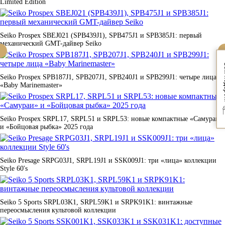
Limited Edition
Seiko Prospex SBEJ021 (SPB439J1), SPB475J1 и SPB385J1: первый
механический GMT-дайвер Seiko
Вам
Seiko Prospex SPB187J1, SPB207J1, SPB240J1 и SPB299J1: четыре лица
«Baby Marinemaster»
Seiko Prospex SRPL17, SRPL51 и SRPL53: новые компактные «Самураи»
и «Бойцовая рыбка» 2025 года
Seiko Presage SRPG03J1, SRPL19J1 и SSK009J1: три «лица» коллекции
Style 60's
Seiko 5 Sports SRPL03K1, SRPL59K1 и SRPK91K1: винтажные
переосмысления культовой коллекции