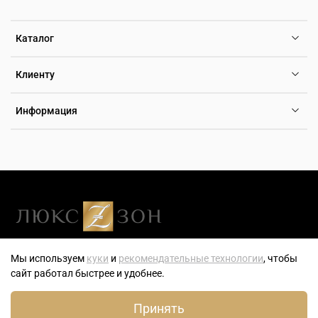
Каталог
Клиенту
Информация
Люксзон — генеральный розничный партнер компании ТБН-
Мы используем
куки
и
рекомендательные технологии
, чтобы
Тайм — эксклюзивного дистрибьютора часов, ювелирных
сайт работал быстрее и удобнее.
украшений и аксессуаров на территории РФ.
0
Принять