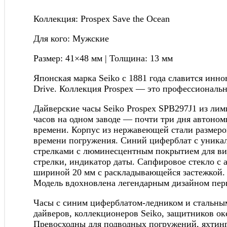
Коллекция: Prospex Save the Ocean
Для кого: Мужские
Размер: 41×48 мм | Толщина: 13 мм
Японская марка Seiko с 1881 года славится инн
Drive. Коллекция Prospex — это профессиональ
Дайверские часы Seiko Prospex SPB297J1 из ли
часов на одном заводе — почти три дня автоно
времени. Корпус из нержавеющей стали размер
времени погружения. Синий циферблат с уника
стрелками с люминесцентным покрытием для вид
стрелки, индикатор даты. Сапфировое стекло с
шириной 20 мм с раскладывающейся застежкой. В
Модель вдохновлена легендарным дизайном перв
Часы с синим циферблатом-ледником и стальным
дайверов, коллекционеров Seiko, защитников ок
Превосходны для подводных погружений, яхтинг