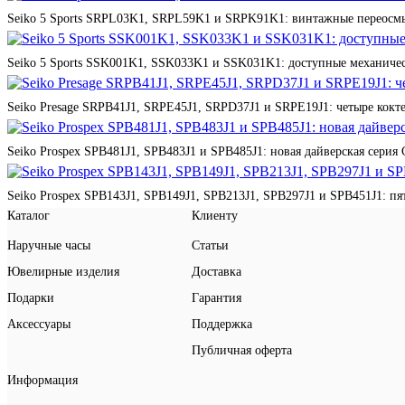
Seiko 5 Sports SRPL03K1, SRPL59K1 и SRPK91K1: винтажные переосмы
Seiko 5 Sports SSK001K1, SSK033K1 и SSK031K1: доступные механичес
Seiko Presage SRPB41J1, SRPE45J1, SRPD37J1 и SRPE19J1: четыре кокте
Seiko Prospex SPB481J1, SPB483J1 и SPB485J1: новая дайверская серия 
Seiko Prospex SPB143J1, SPB149J1, SPB213J1, SPB297J1 и SPB451J1: п
Каталог
Клиенту
Наручные часы
Статьи
Ювелирные изделия
Доставка
Подарки
Гарантия
Аксессуары
Поддержка
Публичная оферта
Информация