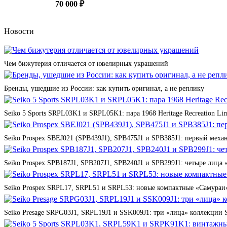
70 000 ₽
Новости
Чем бижутерия отличается от ювелирных украшений
Бренды, ушедшие из России: как купить оригинал, а не реплику
Seiko 5 Sports SRPL03K1 и SRPL05K1: пара 1968 Heritage Recreation Lim
Seiko Prospex SBEJ021 (SPB439J1), SPB475J1 и SPB385J1: первый мех
Seiko Prospex SPB187J1, SPB207J1, SPB240J1 и SPB299J1: четыре лица 
Seiko Prospex SRPL17, SRPL51 и SRPL53: новые компактные «Самураи»
Seiko Presage SRPG03J1, SRPL19J1 и SSK009J1: три «лица» коллекции St