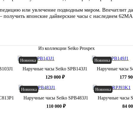
педицию или увлечение подводным миром. Впечатлит дайв
 — получить японские дайверские часы с наследием 62M
Из коллекции Seiko Prospex
Новинка
Новинка
B103J1
Наручные часы Seiko SPB143J1
Наручные часы S
129 000 ₽
177 90
Новинка
Новинка
C813P1
Наручные часы Seiko SPB483J1
Наручные часы S
110 000 ₽
84 00