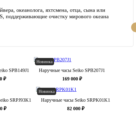
ера, океанолога, яхтсмена, отца, сына или
AS, поддерживающие очистку мирового океана
Новинка
eiko SPB149J1
Наручные часы Seiko SPB207J1
0 ₽
169 000 ₽
Новинка
eiko SRPJ93K1
Наручные часы Seiko SRPK01K1
0 ₽
82 000 ₽