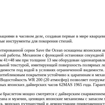
овациями в часовом деле, создавая первые в мире кварц
ные инструменты для покорения стихий.
митированной серии Save the Ocean оснащены японским а
мной работы. Механизм с функцией остановки секундной
ом 41×48 мм при толщине 13 мм оборудован однонаправ
льной текстурой, имитирующей поверхность полярных л
имости под водой в условиях ограниченной видимости. 
 антибликовым покрытием устойчиво к царапинам и меха
одостойкость WR 200 (20 атмосфер) позволяет погружать
ых японских дайверских часов 62MAS 1965 года. Гаранти
 браслетом мощно смотрятся с дайверским снаряжением
еана и мужчин, ценящих японские механизмы с запасом хо
а, морских путешествий и демонстрации приверженност