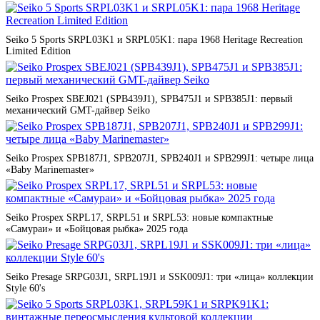
Seiko 5 Sports SRPL03K1 и SRPL05K1: пара 1968 Heritage Recreation
Limited Edition
Seiko Prospex SBEJ021 (SPB439J1), SPB475J1 и SPB385J1: первый
механический GMT-дайвер Seiko
Seiko Prospex SPB187J1, SPB207J1, SPB240J1 и SPB299J1: четыре лица
«Baby Marinemaster»
Seiko Prospex SRPL17, SRPL51 и SRPL53: новые компактные
«Самураи» и «Бойцовая рыбка» 2025 года
Seiko Presage SRPG03J1, SRPL19J1 и SSK009J1: три «лица» коллекции
Style 60's