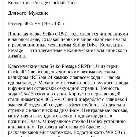
Коллекция: Presage Cocktail Time
Для кого: Мужские
Размер: 40,5 мм | Вес: 135 г
Японская марка Seiko с 1881 года славится инновациями
в часовом деле, создавая первые в мире кварцевые часы
и революционные механизмы Spring Drive. Коллекция
Presage — это элегантные механические часы японского
дизайна.
Классические часы Seiko Presage SRPB41J1 из серии
Cocktail Time оснащены японским автоматическим
калибром 4R35 на 24 камнях с запасом хода 41 час на
одном заводе. Механизм с возможностью ручного завода
и функцией остановки секундной стрелки. Точность
хода +25/-15 секунд в сутки. Корпус из нержавеющей
стали диаметром 40,5 мм. Синий циферблат с глянцевой
эмалевой отделкой создает эффект глубины. Индексы и
стрелки с классическим дизайном. Центральные часовая,
минутная и секундная стрелки, индикатор даты в
позиции 3 часа. Минеральное стекло Hardlex устойчиво
к царапинам. Трехзвенный стальной браслет с
раскладывающейся застежкой. Водостойкость WR 50 (5