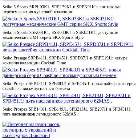
Seiko 5 Sports SRPL03K1, SRPL59K1 и SRPK91K1: винтажные
переосмысления культовой коллекции
Seiko 5 Sports SSK001K1, SSK033K1 и SSK031K1: доступные
механические GMT серии SKX Sports Style
Seiko Presage SRPB41J1, SRPE45J1, SRPD37J1 и SRPE19J1: четыре
коктейля коллекции Cocktail Time
Seiko Prospex SPB481J1, SPB483J1 и SPB485J1: новая дайверская серия
Coastline с восьмиугольным безелем
Seiko Prospex SPB143J1, SPB149J1, SPB213J1, SPB297J1 и SPB451J1:
пять наследников легендарного 62MAS .