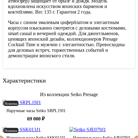
атмосфер) защищает от брызг и дождя. Модель
вдохновлена искусством японских барменов и
коктейлями. Вес 135 г. Гарантия 2 года.
Часы с синим эмалевым циферблатом и элегантным
корпусом изысканно смотрятся с деловыми костюмами,
smart casual и вечерней одеждой. Для джентльменов,
ценящих японский дизайн, коллекционеров Presage
Cocktail Time и мужчин с элегантностью. Превосходны
для деловых встреч, торжественных событий и
демонстрации японского стиля.
Характеристики
Из коллекции Seiko Presage
Новинка
Наручные часы Seiko SRPL19J1
69 000 ₽
Новинка
Наручные часы Seiko SSK013J1
Наручные часы Seiko SJE079J1