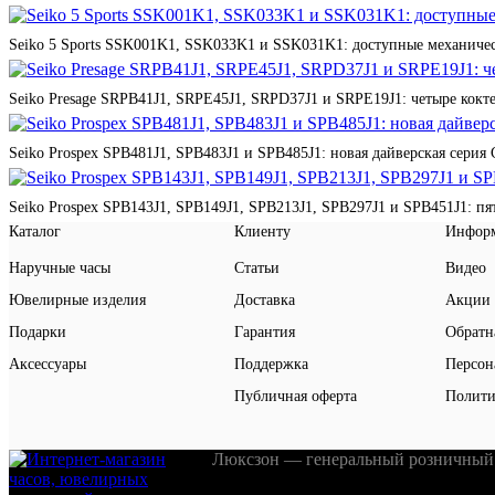
Seiko 5 Sports SSK001K1, SSK033K1 и SSK031K1: доступные механичес
Seiko Presage SRPB41J1, SRPE45J1, SRPD37J1 и SRPE19J1: четыре кокте
Seiko Prospex SPB481J1, SPB483J1 и SPB485J1: новая дайверская серия 
Seiko Prospex SPB143J1, SPB149J1, SPB213J1, SPB297J1 и SPB451J1: п
Каталог
Клиенту
Инфор
Наручные часы
Статьи
Видео
Ювелирные изделия
Доставка
Акции
Подарки
Гарантия
Обратн
Аксессуары
Поддержка
Персон
Публичная оферта
Полити
Люксзон — генеральный розничный 