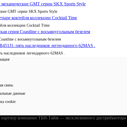
кие GMT серии SKX Sports Style
йля коллекции Cocktail Time
Coastline с восьмиугольным безелем
ять наследников легендарного 62MAS .
мация
ая связь
альные данные
ка cookie
партнер компании ТБН-Тайм — эксклюзивного дистрибьютора ч