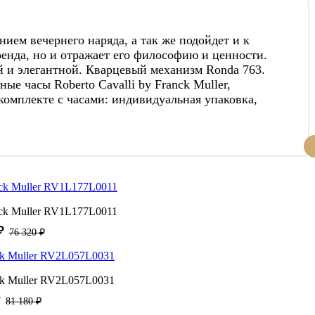
ием вечернего наряда, а так же подойдет и к
бренда, но и отражает его философию и ценности.
ой и элегантной. Кварцевый механизм Ronda 763.
е часы Roberto Cavalli by Franck Muller,
комплекте с часами: индивидуальная упаковка,
anck Muller RV1L177L0011
₽
76 320 ₽
nck Muller RV2L057L0031
81 180 ₽