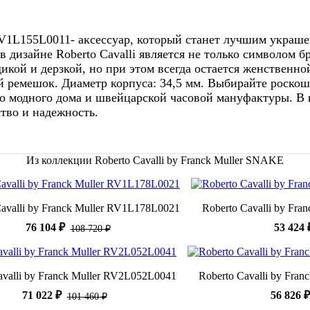
RV1L155L0011- аксессуар, который станет лучшим украшен
в дизайне Roberto Cavalli является не только символом 
дикой и дерзкой, но при этом всегда остается женственн
ремешок. Диаметр корпуса: 34,5 мм. Выбирайте роскошны
го модного дома и швейцарской часовой мануфактуры. В 
тво и надежность.
Из коллекции Roberto Cavalli by Franck Muller SNAKE
Cavalli by Franck Muller RV1L178L0021
Roberto Cavalli by Fr
76 104 ₽
53 424 
108 720 ₽
avalli by Franck Muller RV2L052L0041
Roberto Cavalli by Fra
71 022 ₽
56 826 ₽
101 460 ₽