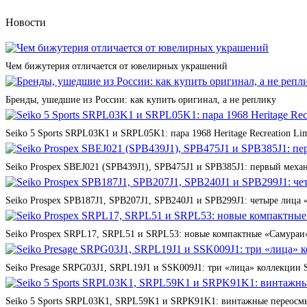
Новости
Чем бижутерия отличается от ювелирных украшений
Бренды, ушедшие из России: как купить оригинал, а не реплику
Seiko 5 Sports SRPL03K1 и SRPL05K1: пара 1968 Heritage Recreation Lim
Seiko Prospex SBEJ021 (SPB439J1), SPB475J1 и SPB385J1: первый мех
Seiko Prospex SPB187J1, SPB207J1, SPB240J1 и SPB299J1: четыре лица 
Seiko Prospex SRPL17, SRPL51 и SRPL53: новые компактные «Самураи»
Seiko Presage SRPG03J1, SRPL19J1 и SSK009J1: три «лица» коллекции St
Seiko 5 Sports SRPL03K1, SRPL59K1 и SRPK91K1: винтажные переосмы