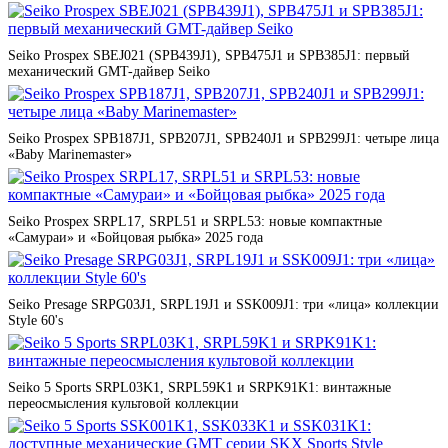
Seiko Prospex SBEJ021 (SPB439J1), SPB475J1 и SPB385J1: первый
механический GMT-дайвер Seiko
Seiko Prospex SPB187J1, SPB207J1, SPB240J1 и SPB299J1: четыре лица
«Baby Marinemaster»
Seiko Prospex SRPL17, SRPL51 и SRPL53: новые компактные
«Самураи» и «Бойцовая рыбка» 2025 года
Seiko Presage SRPG03J1, SRPL19J1 и SSK009J1: три «лица» коллекции
Style 60's
Seiko 5 Sports SRPL03K1, SRPL59K1 и SRPK91K1: винтажные
переосмысления культовой коллекции