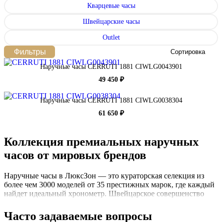
Кварцевые часы
Швейцарские часы
Outlet
Фильтры
Сортировка
Наручные часы CERRUTI 1881 CIWLG0043901
49 450 ₽
Наручные часы CERRUTI 1881 CIWLG0038304
61 650 ₽
Коллекция премиальных наручных
часов от мировых брендов
Наручные часы в ЛюксЗон — это кураторская селекция из
более чем 3000 моделей от 35 престижных марок, где каждый
найдет идеальный хронометр. Швейцарское совершенство
представлено брендами Aerowatch, Philip Watch, Victorinox и
Tissot из колыбели часового искусства. Итальянский дизайн
Часто задаваемые вопросы
воплощен в роскошных Roberto Cavalli by Franck Muller,