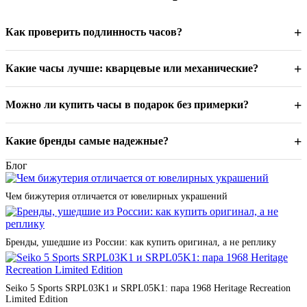
fashion-часах, Just Cavalli, Cerruti 1881, Police Японская
надежность — в легендарных Seiko. Немецкая точность — в
+
Как проверить подлинность часов?
минималистичных JOOP! и Jacques Lemans. От доступных
фэшн-моделей за 5000 рублей до инвестиционных
швейцарских хронографов за 500000 — каждые часы с
+
Какие часы лучше: кварцевые или механические?
официальной гарантией и сертификатом подлинности.
Экспертный подход к выбору и обслуживанию
+
Можно ли купить часы в подарок без примерки?
ЛюксЗон — это не просто магазин, а экосистема часовой
культуры с 15-летним опытом. Персональные консультанты
+
Какие бренды самые надежные?
помогут выбрать часы под стиль жизни: дайверы до 300
метров для активных, dress-watch для деловых встреч, фэшн-
Блог
модели для трендсеттеров, смарт-часы для технологичных.
Собственный сервисный центр обеспечивает полный цикл
Чем бижутерия отличается от ювелирных украшений
обслуживания: от замены батарейки за 15 минут до сложного
ремонта швейцарских механизмов. Беспроцентная рассрочка
до 12 месяцев делает премиальные модели доступнее.
Бесплатная доставка с примеркой по всей России.
Бренды, ушедшие из России: как купить оригинал, а не реплику
Seiko 5 Sports SRPL03K1 и SRPL05K1: пара 1968 Heritage Recreation
Limited Edition