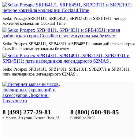
Seiko Presage SRPB41J1, SRPE45J1, SRPD37J1 и SRPE19J1: четыре
коктейля коллекции Cocktail Time
Seiko Prospex SPB481J1, SPB483J1 и SPB485J1: новая дайверская серия
Coastline с восьмиугольным безелем
Seiko Prospex SPB143J1, SPB149J1, SPB213J1, SPB297J1 и SPB451J1:
пять наследников легендарного 62MAS .
8 (499) 277-29-81
8 (800) 600-98-85
г. Москва, 3-я улица Ямского Поля, 28
С 10:00 до 20:00