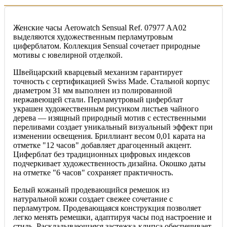
Женские часы Aerowatch Sensual Ref. 07977 AA02
выделяются художественным перламутровым
циферблатом. Коллекция Sensual сочетает природные
мотивы с ювелирной отделкой.
Швейцарский кварцевый механизм гарантирует
точность с сертификацией Swiss Made. Стальной корпус
диаметром 31 мм выполнен из полированной
нержавеющей стали. Перламутровый циферблат
украшен художественным рисунком листьев чайного
дерева — изящный природный мотив с естественными
переливами создает уникальный визуальный эффект при
изменении освещения. Бриллиант весом 0,01 карата на
отметке "12 часов" добавляет драгоценный акцент.
Циферблат без традиционных цифровых индексов
подчеркивает художественность дизайна. Окошко даты
на отметке "6 часов" сохраняет практичность.
Белый кожаный продевающийся ремешок из
натуральной кожи создает свежее сочетание с
перламутром. Продевающаяся конструкция позволяет
легко менять ремешки, адаптируя часы под настроение и
стиль. Раскладывающаяся застежка-клипса обеспечивает