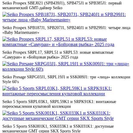
Seiko Prospex SBEJ021 (SPB439J1), SPB475J1 и SPB385J1: первый
механический GMT-дайвер Seiko
Seiko Prospex SPB187J1, SPB207J1, SPB240J1 и SPB299J1: четыре лица
«Baby Marinemaster»
Seiko Prospex SRPL17, SRPL51 и SRPL53: новые компактные
«Самураи» и «Бойцовая рыбка» 2025 года
Seiko Presage SRPG03J1, SRPL19J1 и SSK009J1: три «лица» коллекции
Style 60's
Seiko 5 Sports SRPL03K1, SRPL59K1 и SRPK91K1: винтажные
переосмысления культовой коллекции
Seiko 5 Sports SSK001K1, SSK033K1 и SSK031K1: доступные
механические GMT серии SKX Sports Style