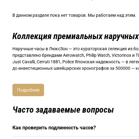
В данном разделе пока нет товаров. Мы работаем над этим.
Коллекция премиальных наручных
Наручные часы в ЛюксЗон — это кураторская селекция из б
представлено брендами Aerowatch, Philip Watch, Victorinox и 
Just Cavalli, Cerruti 1881, Police Японская надежность — в
до инвестиционных швейцарских хронографов за 500000 — к
Экспертный подход к выбору и обслуж
ЛюксЗон — это не просто магазин, а экосистема часовой ку
активных, dress-watch для деловых встреч, фэшн-модели дл
замены батарейки за 15 минут до сложного ремонта швейцар
Часто задаваемые вопросы
примеркой по всей России.
Как проверить подлинность часов?