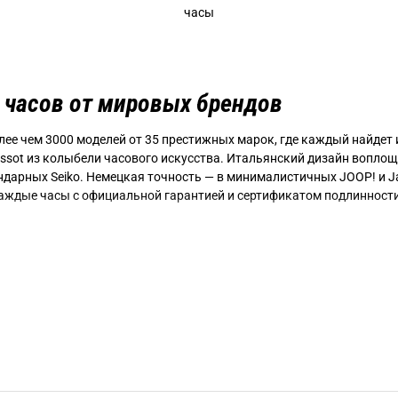
часы
 часов от мировых брендов
олее чем 3000 моделей от 35 престижных марок, где каждый найде
Tissot из колыбели часового искусства. Итальянский дизайн воплощен 
 легендарных Seiko. Немецкая точность — в минималистичных JOOP! и
аждые часы с официальной гарантией и сертификатом подлинности
иванию
льтуры с 15-летним опытом. Персональные консультанты помогут в
я трендсеттеров, смарт-часы для технологичных. Собственный серв
ских механизмов. Беспроцентная рассрочка до 12 месяцев делает 