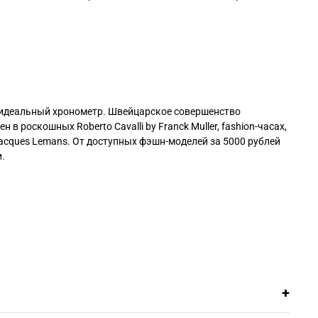
т идеальный хронометр. Швейцарское совершенство
в роскошных Roberto Cavalli by Franck Muller, fashion-часах,
 Jacques Lemans. От доступных фэшн-моделей за 5000 рублей
.
ыбрать часы под стиль жизни: дайверы до 300 метров для
исный центр обеспечивает полный цикл обслуживания: от
премиальные модели доступнее. Бесплатная доставка с
+