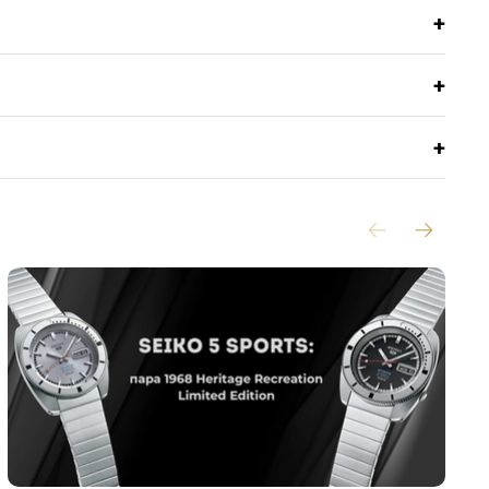
+
+
+