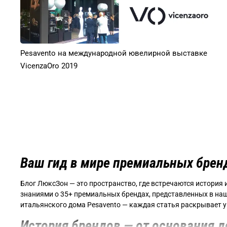
Pesavento на международной ювелирной выставке
VicenzaOro 2019
Ваш гид в мире премиальных брен
Блог ЛюксЗон — это пространство, где встречаются история 
знаниями о 35+ премиальных брендах, представленных в наш
итальянского дома Pesavento — каждая статья раскрывает у
История брендов — от основания д