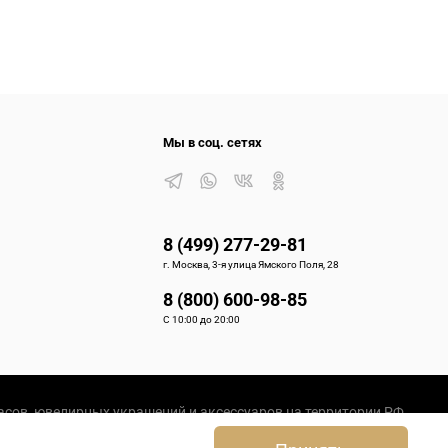
у Auguste Reymond дает 25-летнюю гарантию на свои часы, и
ории людей, стоящих за великими брендами — их триумфы,
Мы в соц. сетях
a). Какие модели выбирают знаменитости? Почему
 стилисты создают подробные гиды по составлению образов
8 (499) 277-29-81
г. Москва, 3-я улица Ямского Поля, 28
часы? Можно ли плавать в часах с кожаным ремешком? Наши
8 (800) 600-98-85
ми металлами, кожей, жемчугом. Пошаговые инструкции с
С 10:00 до 20:00
иями раскрывают особенности каждой модели — от
сов, ювелирных украшений и аксессуаров на территории РФ.
а видеообзоры покажут, как выглядят часы и украшения в