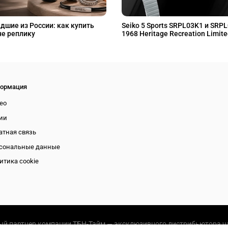
дшие из России: как купить
Seiko 5 Sports SRPL03K1 и SRP
не реплику
1968 Heritage Recreation Limite
ормация
ео
ии
атная связь
сональные данные
итика cookie
й партнер компании ТБН-Тайм — эксклюзивного дистрибьютора ча