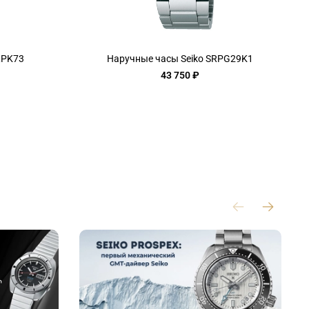
RPK73
Наручные часы Seiko SRPG29K1
43 750 ₽