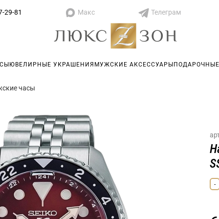
Макс
Телеграм
7-29-81
АСЫ
ЮВЕЛИРНЫЕ УКРАШЕНИЯ
МУЖСКИЕ АКСЕССУАРЫ
ПОДАРОЧНЫЕ
ские часы
ар
Н
S
-