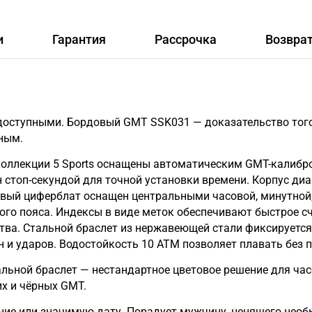
и
Гарантия
Рассрочка
Возвра
доступными. Бордовый GMT SSK031 — доказательство того,
ным.
коллекции 5 Sports оснащены автоматическим GMT-калибр
н стоп-секундой для точной установки времени. Корпус д
довый циферблат оснащен центральными часовой, минутной
ого пояса. Индексы в виде меток обеспечивают быстрое 
тва. Стальной браслет из нержавеющей стали фиксируется
 и ударов. Водостойкость 10 АТМ позволяет плавать без п
ьной браслет — нестандартное цветовое решение для часо
х и чёрных GMT.
е или значимую дату. Порадует мужчину, ценящего необы