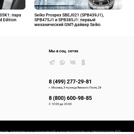
L05K1: пара
Seiko Prospex SBEJ021 (SPB439J1),
S
d Edition
SPB475J1 и SPB385J1: первый
S
механический GMT-дайвер Seiko
M
Мы в соц. сетях
8 (499) 277-29-81
г. Москва, 3-я улица Ямского Поля, 28
8 (800) 600-98-85
С 10:00 до 20:00
сов, ювелирных украшений и аксессуаров на территории РФ.