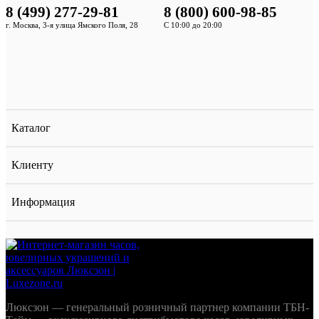
8 (499) 277-29-81
8 (800) 600-98-85
Используйте удобные фильтры каталога по брендам,
г. Москва, 3-я улица Ямского Поля, 28
С 10:00 до 20:00
категориям и ценам. Не можете определиться? Наши
консультанты помогут подобрать идеальный вариант по
телефону +7 (499) 277-29-81 или в чате на сайте. Добро
пожаловать в мир премиальных часов и украшений ЛюксЗон!
Каталог
Клиенту
Информация
Люксзон — генеральный розничный партнер компании ТБН-