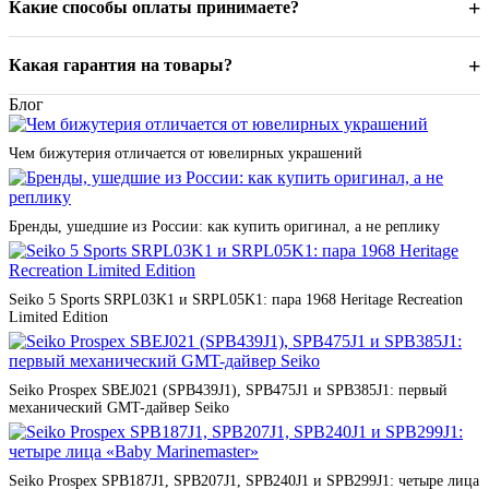
сертификацию и поставляются напрямую от производителей.
+
Какие способы оплаты принимаете?
Мы предлагаем как доступные модели для первого знакомства
со швейцарским качеством, так и эксклюзивные
лимитированные серии для коллекционеров.
+
Какая гарантия на товары?
Блог
Итальянские украшения и часы — искусство
стиля
Чем бижутерия отличается от ювелирных украшений
Италия в нашем каталоге представлена брендами Furla,
Morellato, Breil, Police, Maserati, Roberto Cavalli, Just Cavalli,
Бренды, ушедшие из России: как купить оригинал, а не реплику
Moschino. От изысканных золотых украшений Salvini и
архитектурного серебра Pianegonda до революционных
технологий Pesavento и органического жемчуга Majorica —
итальянские мастера создают изделия, которые становятся
Seiko 5 Sports SRPL03K1 и SRPL05K1: пара 1968 Heritage Recreation
произведениями искусства на вашем запястье или шее.
Limited Edition
Дизайнерские аксессуары для завершения
Seiko Prospex SBEJ021 (SPB439J1), SPB475J1 и SPB385J1: первый
образа
механический GMT-дайвер Seiko
Премиальные аксессуары от Davidoff, Ferrari, Nina Ricci,
Cerruti 1881 дополнят ваш стиль. Кожаные изделия ручной
работы, запонки с драгоценными камнями, браслеты из стали
Seiko Prospex SPB187J1, SPB207J1, SPB240J1 и SPB299J1: четыре лица