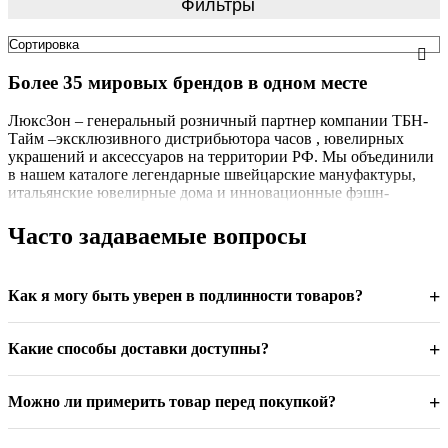
Фильтры
Более 35 мировых брендов в одном месте
ЛюксЗон – генеральный розничный партнер компании ТБН-
Тайм –эксклюзивного дистрибьютора часов , ювелирных
украшений и аксессуаров на территории РФ. Мы объединили
в нашем каталоге легендарные швейцарские мануфактуры,
итальянские ювелирные дома и инновационные фэшн-
бренды, чтобы вы могли выбрать идеальный аксессуар для
любого случая. Каждое изделие в нашем каталоге — это
Часто задаваемые вопросы
оригинальная продукция с официальной гарантией
производителя, и полным комплектом документов.
+
Как я могу быть уверен в подлинности товаров?
Швейцарские часы — эталон точности
+
Какие способы доставки доступны?
В нашем каталоге представлены швейцарские бренды с
вековой историей: Aerowatch ,Philip Watch, Marvin, Auguste
Reymond, ,Victorinox и Wenger. От классических моделей с
+
Можно ли примерить товар перед покупкой?
автоматическими механизмами до инновационных
хронографов — каждые швейцарские часы проходят