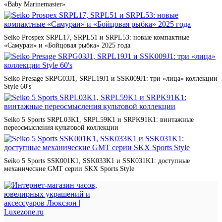
и серебра — каждый аксессуар создан с вниманием к деталям
«Baby Marinemaster»
и рассчитан на годы безупречной службы. В каталоге
представлены как мужские, так и женские коллекции, а также
универсальные модели.
Seiko Prospex SRPL17, SRPL51 и SRPL53: новые компактные
«Самураи» и «Бойцовая рыбка» 2025 года
Почему выбирают ЛюксЗон:
Seiko Presage SRPG03J1, SRPL19J1 и SSK009J1: три «лица» коллекции
✓ Официальное партнерство
— прямые контракты с
Style 60's
производителями исключают подделки
✓ Два шоурума
— в Москве и Самаре можно примерить
любую модель перед покупкой
✓ Расширенная гарантия
— от 2 до 25 лет в зависимости от
Seiko 5 Sports SRPL03K1, SRPL59K1 и SRPK91K1: винтажные
бренда
переосмысления культовой коллекции
✓ Бесплатная доставк
а — по всей России с полным
страхованием груза
✓ Профессиональная консультация
— поможем выбрать
Seiko 5 Sports SSK001K1, SSK033K1 и SSK031K1: доступные
идеальную модель под ваш стиль и бюджет
механические GMT серии SKX Sports Style
✓ Сервисное обслуживание
— авторизованные сервисные
центры для гарантийного и постгарантийного ремонта
💎 Начните свой выбор прямо сейчас