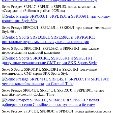
Seiko Prospex SRPL17, SRPL51 и SRPL53: новые компактные
«Самураи» и «Бойцовая рыбка» 2025 года
Seiko Presage SRPG03J1, SRPL19J1 и SSK009J1: три «лица» коллекции
Style 60's
Seiko 5 Sports SRPL03K1, SRPL59K1 и SRPK91K1: винтажные
переосмысления культовой коллекции
Seiko 5 Sports SSK001K1, SSK033K1 и SSK031K1: доступные
механические GMT серии SKX Sports Style
Seiko Presage SRPB41J1, SRPE45J1, SRPD37J1 и SRPE19J1: четыре
коктейля коллекции Cocktail Time
Seiko Prospex SPB481J1, SPB483J1 и SPB485J1: новая дайверская серия