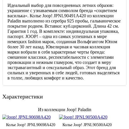
Идеальный выбор для повседневных летних образов:
украшение с узнаваемым символом бренда «соцветием
василька». Колье Joop! JPNL90491A420 из коллекции
Paladin выполнено из серебра 925 пробы, гальваническое
покрытие родием. Вставки: куб.цирконий. Длина 42 см.
Гарантия 1 год. В комплекте: индивидуальная упаковка,
паспорт. JOOP! – одна из самых успешных в мире
немецких fashion марок, созданная Вольфгангом Юпом
более 30 лет назад. Ювелирная и часовая коллекция
марки вобрали в себя характерные черты бренда:
смешение классики, респектабельности с элементами
провокации и нежным гламуром, что создает в меру
экстравагантный и сексуальный образ. Этот бренд для
сильных и уверенных в себе людей, готовых выделяться
в толпе, любящих комфорт и качество.
Характеристики
Из коллекции Joop! Paladin
Колье Joop! JPNL90698A420
Колье Joop! JPNL90500A420