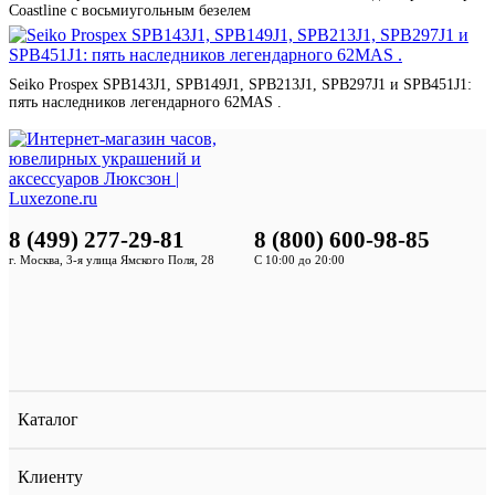
Coastline с восьмиугольным безелем
Seiko Prospex SPB143J1, SPB149J1, SPB213J1, SPB297J1 и SPB451J1:
пять наследников легендарного 62MAS .
8 (499) 277-29-81
8 (800) 600-98-85
г. Москва, 3-я улица Ямского Поля, 28
С 10:00 до 20:00
Каталог
Клиенту