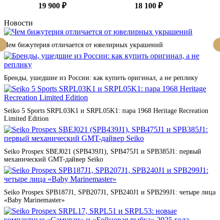
19 900 ₽
18 100 ₽
Новости
Чем бижутерия отличается от ювелирных украшений
Бренды, ушедшие из России: как купить оригинал, а не реплику
Seiko 5 Sports SRPL03K1 и SRPL05K1: пара 1968 Heritage Recreation
Limited Edition
Seiko Prospex SBEJ021 (SPB439J1), SPB475J1 и SPB385J1: первый
механический GMT-дайвер Seiko
Seiko Prospex SPB187J1, SPB207J1, SPB240J1 и SPB299J1: четыре лица
«Baby Marinemaster»