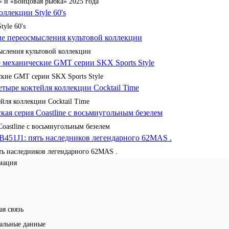
 и «Бойцовая рыбка» 2025 года
yle 60's
сления культовой коллекции
кие GMT серии SKX Sports Style
йля коллекции Cocktail Time
Coastline с восьмиугольным безелем
ять наследников легендарного 62MAS .
мация
ая связь
альные данные