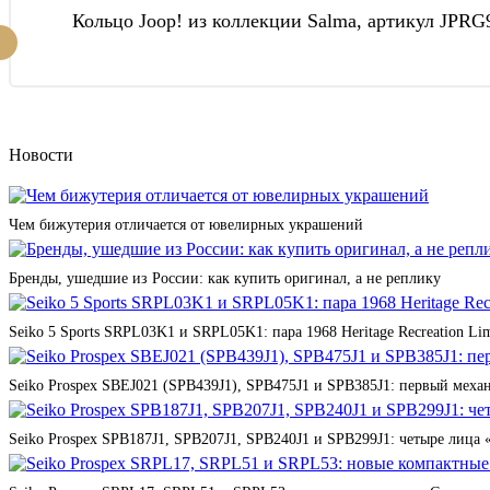
Кольцо Joop! из коллекции Salma, артикул JPRG
Новости
Чем бижутерия отличается от ювелирных украшений
Бренды, ушедшие из России: как купить оригинал, а не реплику
Seiko 5 Sports SRPL03K1 и SRPL05K1: пара 1968 Heritage Recreation Lim
Seiko Prospex SBEJ021 (SPB439J1), SPB475J1 и SPB385J1: первый мех
Seiko Prospex SPB187J1, SPB207J1, SPB240J1 и SPB299J1: четыре лица 