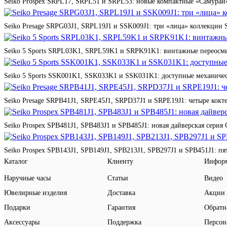
Seiko Prospex SRPL17, SRPL51 и SRPL53: новые компактные «Самураи»
Seiko Presage SRPG03J1, SRPL19J1 и SSK009J1: три «лица» коллекции St
Seiko 5 Sports SRPL03K1, SRPL59K1 и SRPK91K1: винтажные переосмы
Seiko 5 Sports SSK001K1, SSK033K1 и SSK031K1: доступные механичес
Seiko Presage SRPB41J1, SRPE45J1, SRPD37J1 и SRPE19J1: четыре кокте
Seiko Prospex SPB481J1, SPB483J1 и SPB485J1: новая дайверская серия 
Seiko Prospex SPB143J1, SPB149J1, SPB213J1, SPB297J1 и SPB451J1: п
Каталог
Клиенту
Инфор
Наручные часы
Статьи
Видео
Ювелирные изделия
Доставка
Акции
Подарки
Гарантия
Обратн
Аксессуары
Поддержка
Персон