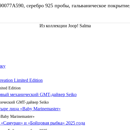
90077A590, серебро 925 пробы, гальваническое покрытие
Из коллекции Joop! Salma
ited Edition
анический GMT-дайвер Seiko
«Baby Marinemaster»