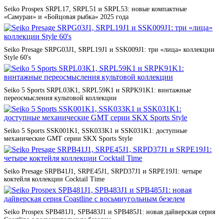
Seiko Prospex SRPL17, SRPL51 и SRPL53: новые компактные
«Самураи» и «Бойцовая рыбка» 2025 года
Seiko Presage SRPG03J1, SRPL19J1 и SSK009J1: три «лица» коллекции
Style 60's
Seiko 5 Sports SRPL03K1, SRPL59K1 и SRPK91K1: винтажные
переосмысления культовой коллекции
Seiko 5 Sports SSK001K1, SSK033K1 и SSK031K1: доступные
механические GMT серии SKX Sports Style
Seiko Presage SRPB41J1, SRPE45J1, SRPD37J1 и SRPE19J1: четыре
коктейля коллекции Cocktail Time
Seiko Prospex SPB481J1, SPB483J1 и SPB485J1: новая дайверская серия