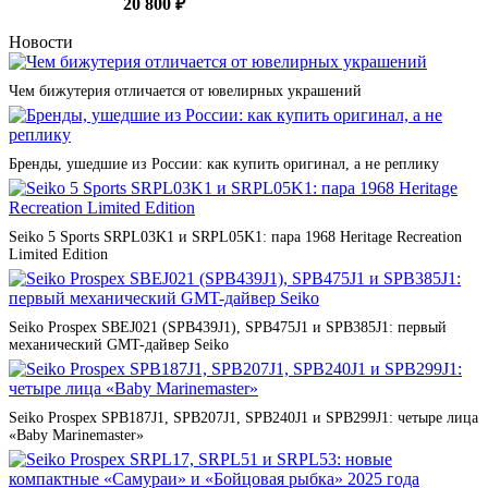
20 800 ₽
Новости
Чем бижутерия отличается от ювелирных украшений
Бренды, ушедшие из России: как купить оригинал, а не реплику
Seiko 5 Sports SRPL03K1 и SRPL05K1: пара 1968 Heritage Recreation
Limited Edition
Seiko Prospex SBEJ021 (SPB439J1), SPB475J1 и SPB385J1: первый
механический GMT-дайвер Seiko
Seiko Prospex SPB187J1, SPB207J1, SPB240J1 и SPB299J1: четыре лица
«Baby Marinemaster»