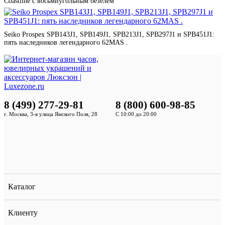
Coastline с восьмиугольным безелем
Seiko Prospex SPB143J1, SPB149J1, SPB213J1, SPB297J1 и SPB451J1:
пять наследников легендарного 62MAS .
8 (499) 277-29-81
8 (800) 600-98-85
г. Москва, 3-я улица Ямского Поля, 28
С 10:00 до 20:00
Каталог
Клиенту