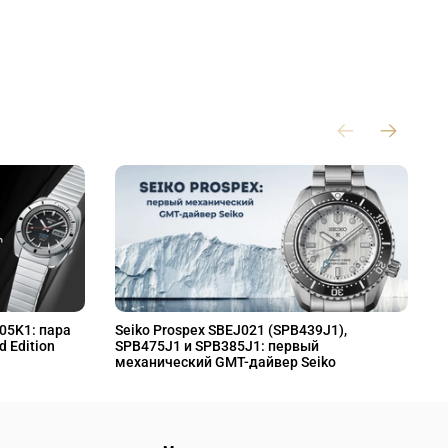
L05K1: пара
Seiko Prospex SBEJ021 (SPB439J1),
S
d Edition
SPB475J1 и SPB385J1: первый
S
механический GMT-дайвер Seiko
M