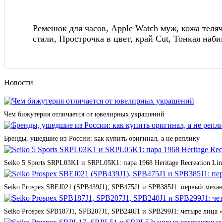
Ремешок для часов, Apple Watch муж, кожа теля
стали, Прострочка в цвет, край Cut, Тонкая наби
Новости
Чем бижутерия отличается от ювелирных украшений
Бренды, ушедшие из России: как купить оригинал, а не реплику
Seiko 5 Sports SRPL03K1 и SRPL05K1: пара 1968 Heritage Recreation Lim
Seiko Prospex SBEJ021 (SPB439J1), SPB475J1 и SPB385J1: первый мех
Seiko Prospex SPB187J1, SPB207J1, SPB240J1 и SPB299J1: четыре лица 