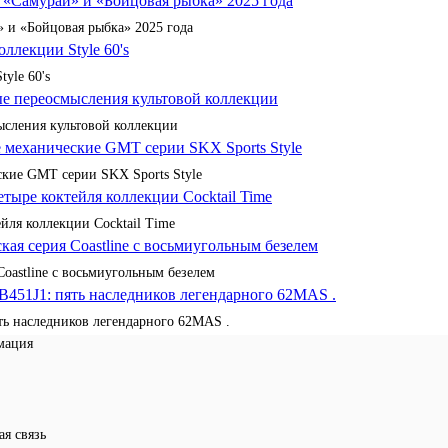
 и «Бойцовая рыбка» 2025 года
yle 60's
сления культовой коллекции
кие GMT серии SKX Sports Style
йля коллекции Cocktail Time
Coastline с восьмиугольным безелем
ять наследников легендарного 62MAS .
мация
ая связь