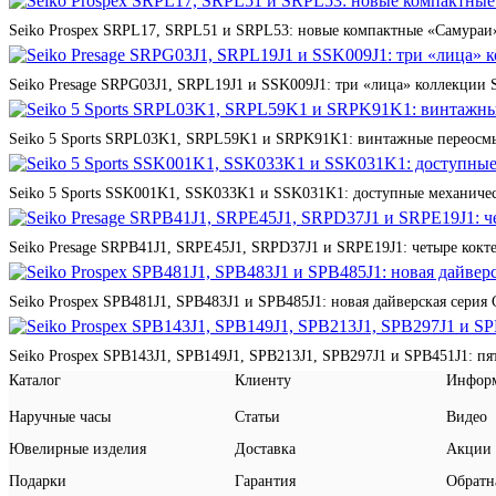
Seiko Prospex SRPL17, SRPL51 и SRPL53: новые компактные «Самураи»
Seiko Presage SRPG03J1, SRPL19J1 и SSK009J1: три «лица» коллекции St
Seiko 5 Sports SRPL03K1, SRPL59K1 и SRPK91K1: винтажные переосмы
Seiko 5 Sports SSK001K1, SSK033K1 и SSK031K1: доступные механичес
Seiko Presage SRPB41J1, SRPE45J1, SRPD37J1 и SRPE19J1: четыре кокте
Seiko Prospex SPB481J1, SPB483J1 и SPB485J1: новая дайверская серия 
Seiko Prospex SPB143J1, SPB149J1, SPB213J1, SPB297J1 и SPB451J1: п
Каталог
Клиенту
Инфор
Наручные часы
Статьи
Видео
Ювелирные изделия
Доставка
Акции
Подарки
Гарантия
Обратн