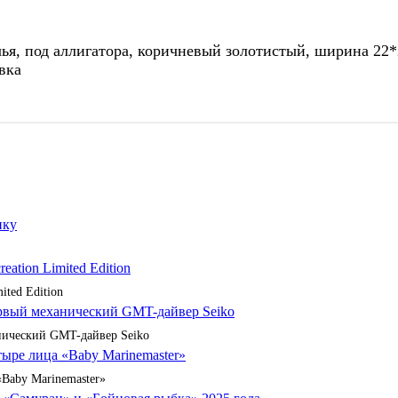
чья, под аллигатора, коричневый золотистый, ширина 22
вка
ited Edition
анический GMT-дайвер Seiko
«Baby Marinemaster»