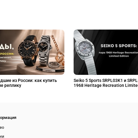
дшие из России: как купить
Seiko 5 Sports SRPL03K1 и SRP
не реплику
1968 Heritage Recreation Limite
ормация
ео
ии