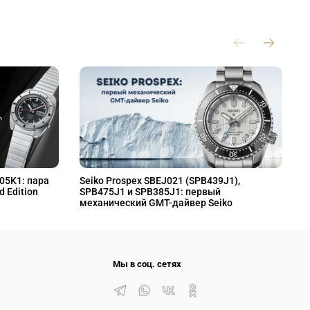
L05K1: пара
Seiko Prospex SBEJ021 (SPB439J1),
S
d Edition
SPB475J1 и SPB385J1: первый
S
механический GMT-дайвер Seiko
M
Мы в соц. сетях