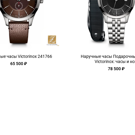
ые часы Victorinox 241766
Наручные часы Подарочн
Victorinox: часы и н
65 500 ₽
78 500 ₽