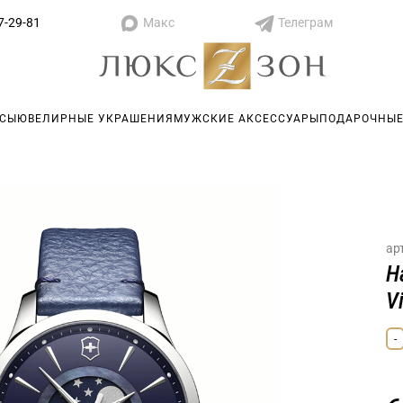
Макс
Телеграм
7-29-81
АСЫ
ЮВЕЛИРНЫЕ УКРАШЕНИЯ
МУЖСКИЕ АКСЕССУАРЫ
ПОДАРОЧНЫЕ
ар
Н
V
-