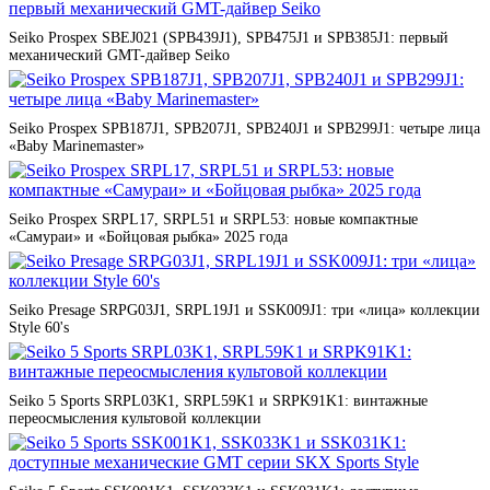
Seiko Prospex SBEJ021 (SPB439J1), SPB475J1 и SPB385J1: первый
механический GMT-дайвер Seiko
Seiko Prospex SPB187J1, SPB207J1, SPB240J1 и SPB299J1: четыре лица
«Baby Marinemaster»
Seiko Prospex SRPL17, SRPL51 и SRPL53: новые компактные
«Самураи» и «Бойцовая рыбка» 2025 года
Seiko Presage SRPG03J1, SRPL19J1 и SSK009J1: три «лица» коллекции
Style 60's
Seiko 5 Sports SRPL03K1, SRPL59K1 и SRPK91K1: винтажные
переосмысления культовой коллекции