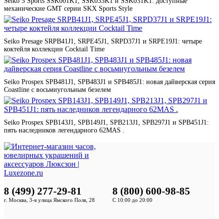
Seiko 5 Sports SSK001K1, SSK033K1 и SSK031K1: доступные
механические GMT серии SKX Sports Style
Seiko Presage SRPB41J1, SRPE45J1, SRPD37J1 и SRPE19J1: четыре
коктейля коллекции Cocktail Time
Seiko Prospex SPB481J1, SPB483J1 и SPB485J1: новая дайверская серия
Coastline с восьмиугольным безелем
Seiko Prospex SPB143J1, SPB149J1, SPB213J1, SPB297J1 и SPB451J1:
пять наследников легендарного 62MAS .
8 (499) 277-29-81
8 (800) 600-98-85
г. Москва, 3-я улица Ямского Поля, 28
С 10:00 до 20:00